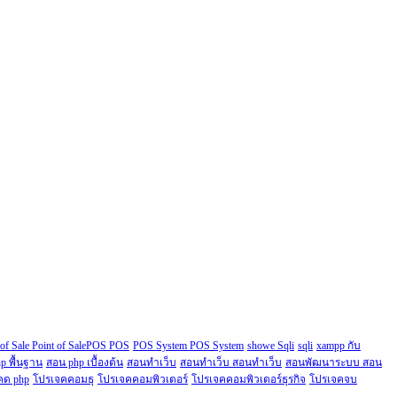
 of Sale Point of SalePOS POS
POS System POS System
showe Sqli
sqli
xampp กับ
p พื้นฐาน
สอน php เบื้องต้น
สอนทำเว็บ
สอนทำเว็บ สอนทำเว็บ
สอนพัฒนาระบบ สอน
คด php
โปรเจคคอมธุ
โปรเจคคอมพิวเตอร์
โปรเจคคอมพิวเตอร์ธุรกิจ
โปรเจคจบ