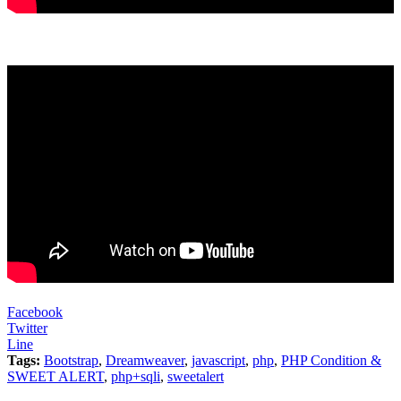
Facebook
Twitter
Line
Tags:
Bootstrap
,
Dreamweaver
,
javascript
,
php
,
PHP Condition &
SWEET ALERT
,
php+sqli
,
sweetalert