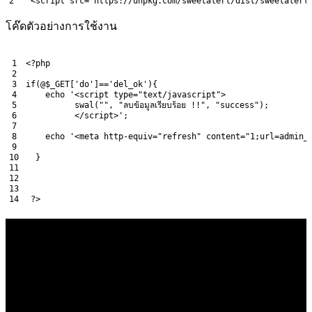
2
<script 
src
=
"https://unpkg.com/sweetalert/dist/sweetalert
โค๊ดตัวอย่างการใช้งาน
1
<?php
2
3
if
(
@
$_GET
[
'do'
]
==
'del_ok'
)
{
4
echo
'<script type="text/javascript">
5
          swal("", "ลบข้อมูลเรียบร้อย !!", "success");
6
          </script>'
;
7
8
echo
'<meta http-equiv="refresh" content="1;url=admin_
9
10
}
11
12
13
14
?>