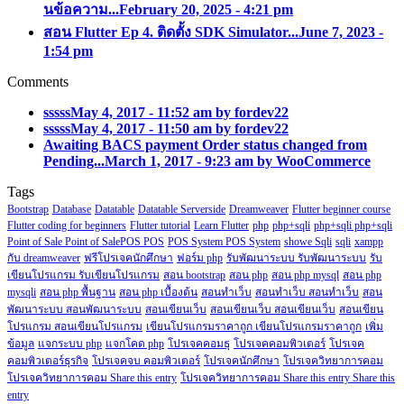
นข้อความ...
February 20, 2025 - 4:21 pm
สอน Flutter Ep 4. ติดตั้ง SDK Simulator...
June 7, 2023 -
1:54 pm
Comments
sssss
May 4, 2017 - 11:52 am by fordev22
sssss
May 4, 2017 - 11:50 am by fordev22
Awaiting BACS payment Order status changed from
Pending...
March 1, 2017 - 9:23 am by WooCommerce
Tags
Bootstrap
Database
Datatable
Datatable Serverside
Dreamweaver
Flutter beginner course
Flutter coding for beginners
Flutter tutorial
Learn Flutter
php
php+sqli
php+sqli php+sqli
Point of Sale Point of SalePOS POS
POS System POS System
showe Sqli
sqli
xampp
กับ dreamweaver
ฟรีโปรเจคนักศึกษา
ฟอร์ม php
รับพัฒนาระบบ รับพัฒนาระบบ
รับ
เขียนโปรแกรม รับเขียนโปรแกรม
สอน bootstrap
สอน php
สอน php mysql
สอน php
mysqli
สอน php พื้นฐาน
สอน php เบื้องต้น
สอนทำเว็บ
สอนทำเว็บ สอนทำเว็บ
สอน
พัฒนาระบบ สอนพัฒนาระบบ
สอนเขียนเว็บ
สอนเขียนเว็บ สอนเขียนเว็บ
สอนเขียน
โปรแกรม สอนเขียนโปรแกรม
เขียนโปรแกรมราคาถูก เขียนโปรแกรมราคาถูก
เพิ่ม
ข้อมูล
แจกระบบ php
แจกโคด php
โปรเจคคอมธุ
โปรเจคคอมพิวเตอร์
โปรเจค
คอมพิวเตอร์ธุรกิจ
โปรเจคจบ คอมพิวเตอร์
โปรเจคนักศึกษา
โปรเจควิทยาการคอม
โปรเจควิทยาการคอม Share this entry
โปรเจควิทยาการคอม Share this entry Share this
entry