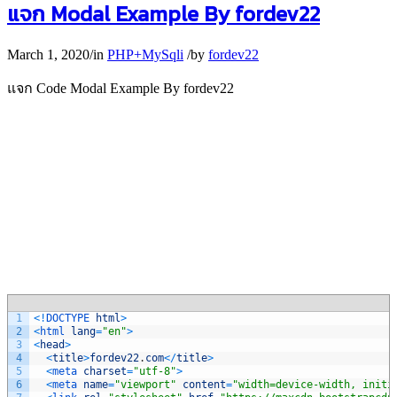
แจก Modal Example By fordev22
March 1, 2020
/
in
PHP+MySqli
/
by
fordev22
แจก Code Modal Example By fordev22
1
<
!
DOCTYPE 
html
>
2
<
html 
lang
=
"en"
>
3
<
head
>
4
<
title
>
fordev22
.
com
<
/
title
>
5
<
meta 
charset
=
"utf-8"
>
6
<
meta 
name
=
"viewport"
content
=
"width=device-width, initi