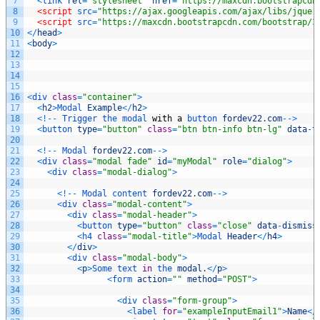
7
<
link 
rel
=
"stylesheet"
href
=
"https://maxcdn.bootstrapcdn
8
<script 
src
=
"https://ajax.googleapis.com/ajax/libs/jquer
9
<script 
src
=
"https://maxcdn.bootstrapcdn.com/bootstrap/3
10
<
/
head
>
11
<
body
>
12
13
14
15
16
<
div 
class
=
"container"
>
17
<
h2
>
Modal 
Example
<
/
h2
>
18
<
!
--
Trigger 
the 
modal 
with
a
button 
fordev22
.
com
--
>
19
<
button 
type
=
"button"
class
=
"btn btn-info btn-lg"
data
-
t
20
21
<
!
--
Modal 
fordev22
.
com
--
>
22
<
div 
class
=
"modal fade"
id
=
"myModal"
role
=
"dialog"
>
23
<
div 
class
=
"modal-dialog"
>
24
25
<
!
--
Modal 
content 
fordev22
.
com
--
>
26
<
div 
class
=
"modal-content"
>
27
<
div 
class
=
"modal-header"
>
28
<
button 
type
=
"button"
class
=
"close"
data
-
dismiss
29
<
h4 
class
=
"modal-title"
>
Modal 
Header
<
/
h4
>
30
<
/
div
>
31
<
div 
class
=
"modal-body"
>
32
<
p
>
Some 
text 
in
the 
modal
.
<
/
p
>
33
<
form 
action
=
""
method
=
"POST"
>
34
35
<
div 
class
=
"form-group"
>
36
<
label 
for
=
"exampleInputEmail1"
>
Name
<
/