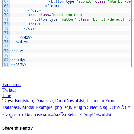
67
<
button 
type
=
"submit"
class
=
"btn btn-def
68
<
/
form
>
69
<
/
div
>
70
<
div 
class
=
"modal-footer"
>
71
<
button 
type
=
"button"
class
=
"btn btn-default"
da
72
<
/
div
>
73
<
/
div
>
74
75
<
/
div
>
76
<
/
div
>
77
78
<
/
div
>
79
80
<
/
body
>
81
<
/
html
>
Facebook
Twitter
Line
Tags:
Bootstrap
,
Database
,
DropDownList
,
Listmenu From
Database
,
Modal Example
,
php+sqli
,
Plugin Select2
,
sqli
,
การเรียก
ข้อมูลจาก Database มาแสดงใน Select / DropDownList
Share this entry