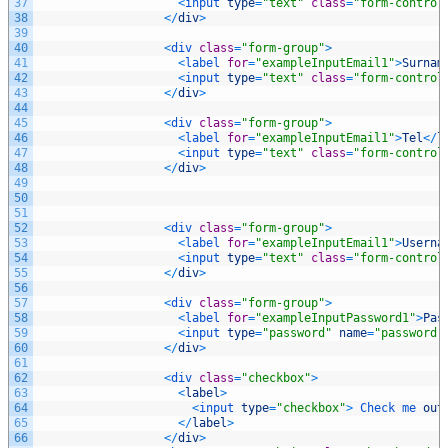
37
<
input 
type
=
"text"
class
=
"form-control
38
<
/
div
>
39
40
<
div 
class
=
"form-group"
>
41
<
label 
for
=
"exampleInputEmail1"
>
Surnam
42
<
input 
type
=
"text"
class
=
"form-control
43
<
/
div
>
44
45
<
div 
class
=
"form-group"
>
46
<
label 
for
=
"exampleInputEmail1"
>
Tel
<
/
l
47
<
input 
type
=
"text"
class
=
"form-control
48
<
/
div
>
49
50
51
52
<
div 
class
=
"form-group"
>
53
<
label 
for
=
"exampleInputEmail1"
>
Userna
54
<
input 
type
=
"text"
class
=
"form-control
55
<
/
div
>
56
57
<
div 
class
=
"form-group"
>
58
<
label 
for
=
"exampleInputPassword1"
>
Pas
59
<
input 
type
=
"password"
name
=
"password"
60
<
/
div
>
61
62
<
div 
class
=
"checkbox"
>
63
<
label
>
64
<
input 
type
=
"checkbox"
>
Check 
me 
out
65
<
/
label
>
66
<
/
div
>