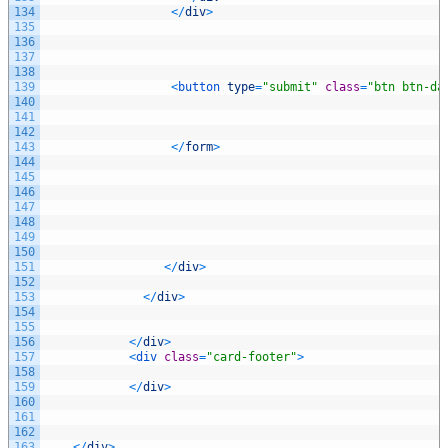
134
<
/
div
>
135
136
137
138
139
<
button 
type
=
"submit"
class
=
"btn btn-da
140
141
142
143
<
/
form
>
144
145
146
147
148
149
150
151
<
/
div
>
152
153
<
/
div
>
154
155
156
<
/
div
>
157
<
div 
class
=
"card-footer"
>
158
159
<
/
div
>
160
161
162
163
<
/
div
>