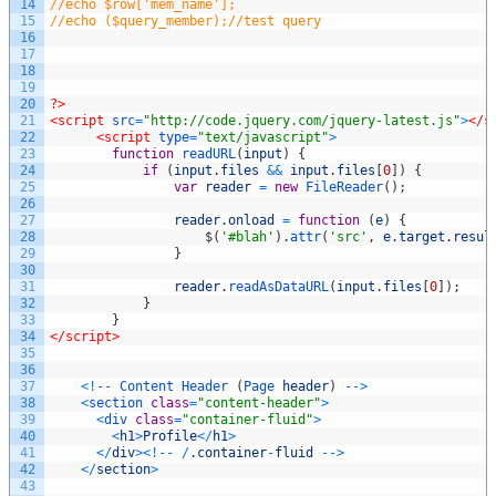
14
//echo $row['mem_name'];
15
//echo ($query_member);//test query
16
17
18
19
20
?>
21
<script 
src
=
"http://code.jquery.com/jquery-latest.js"
>
</s
22
<script 
type
=
"text/javascript"
>
23
function
readURL
(
input
)
{
24
if
(
input
.
files
&&
input
.
files
[
0
]
)
{
25
var
reader
=
new
FileReader
(
)
;
26
27
reader
.
onload
=
function
(
e
)
{
28
$
(
'#blah'
)
.
attr
(
'src'
,
e
.
target
.
resul
29
}
30
31
reader
.
readAsDataURL
(
input
.
files
[
0
]
)
;
32
}
33
}
34
</script>
35
36
37
<
!
--
Content 
Header
(
Page 
header
)
--
>
38
<
section 
class
=
"content-header"
>
39
<
div 
class
=
"container-fluid"
>
40
<
h1
>
Profile
<
/
h1
>
41
<
/
div
>
<
!
--
/
.
container
-
fluid
--
>
42
<
/
section
>
43