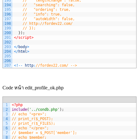
193
//   "lengthChange": false,
194
//   "searching": false,
195
//   "ordering": true,
196
//   "info": true,
197
//   "autoWidth": false,
198
// http://fordev22.com/
199
// });
200
}
)
;
201
</script>
202
203
<
/
body
>
204
<
/
html
>
205
206
207
<
!
--
http
:
//fordev22.com/ -->
Code หน้า edit_profile_ok.php
1
<?php
2
include
(
'../condb.php'
)
;
3
// echo "<pre>";
4
// print_r($_POST);
5
// print_r($_FILES);
6
// echo "</pre>";
7
// $member = $_POST['member'];
8
// echo $member;