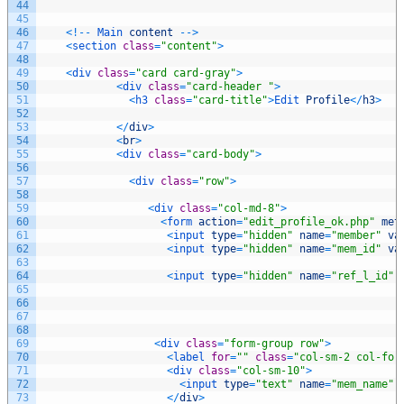
44
45
46
<
!
--
Main 
content
--
>
47
<
section 
class
=
"content"
>
48
49
<
div 
class
=
"card card-gray"
>
50
<
div 
class
=
"card-header "
>
51
<
h3 
class
=
"card-title"
>
Edit 
Profile
<
/
h3
>
52
53
<
/
div
>
54
<
br
>
55
<
div 
class
=
"card-body"
>
56
57
<
div 
class
=
"row"
>
58
59
<
div 
class
=
"col-md-8"
>
60
<
form 
action
=
"edit_profile_ok.php"
met
61
<
input 
type
=
"hidden"
name
=
"member"
va
62
<
input 
type
=
"hidden"
name
=
"mem_id"
va
63
64
<
input 
type
=
"hidden"
name
=
"ref_l_id"
65
66
67
68
69
<
div 
class
=
"form-group row"
>
70
<
label 
for
=
""
class
=
"col-sm-2 col-for
71
<
div 
class
=
"col-sm-10"
>
72
<
input 
type
=
"text"
name
=
"mem_name"
73
<
/
div
>