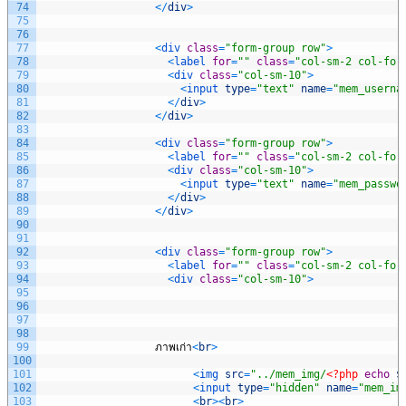
74
<
/
div
>
75
76
77
<
div 
class
=
"form-group row"
>
78
<
label 
for
=
""
class
=
"col-sm-2 col-for
79
<
div 
class
=
"col-sm-10"
>
80
<
input 
type
=
"text"
name
=
"mem_userna
81
<
/
div
>
82
<
/
div
>
83
84
<
div 
class
=
"form-group row"
>
85
<
label 
for
=
""
class
=
"col-sm-2 col-for
86
<
div 
class
=
"col-sm-10"
>
87
<
input 
type
=
"text"
name
=
"mem_passwo
88
<
/
div
>
89
<
/
div
>
90
91
92
<
div 
class
=
"form-group row"
>
93
<
label 
for
=
""
class
=
"col-sm-2 col-for
94
<
div 
class
=
"col-sm-10"
>
95
96
97
98
99
ภาพเก่า
<
br
>
100
101
<
img 
src
=
"../mem_img/
<?php
echo
$
102
<
input 
type
=
"hidden"
name
=
"mem_im
103
<
br
>
<
br
>