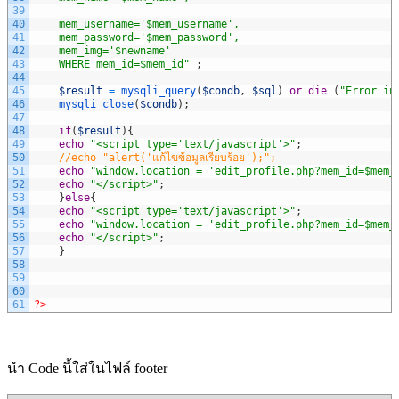
39
40
	mem_username='$mem_username',
41
	mem_password='$mem_password',
42
	mem_img='$newname'
43
	WHERE mem_id=$mem_id"
;
44
45
$result
=
mysqli_query
(
$condb
,
$sql
)
or
die
(
"Error in
46
mysqli_close
(
$condb
)
;
47
48
if
(
$result
)
{
49
echo
"<script type='text/javascript'>"
;
50
//echo "alert('แก้ไขข้อมูลเรียบร้อย');";
51
echo
"window.location = 'edit_profile.php?mem_id=$mem_
52
echo
"</script>"
;
53
}
else
{
54
echo
"<script type='text/javascript'>"
;
55
echo
"window.location = 'edit_profile.php?mem_id=$mem_
56
echo
"</script>"
;
57
}
58
59
60
61
?>
นำ Code นี้ใส่ในไฟล์ footer