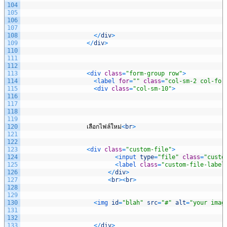
104
105
106
107
108
<
/
div
>
109
<
/
div
>
110
111
112
113
<
div 
class
=
"form-group row"
>
114
<
label 
for
=
""
class
=
"col-sm-2 col-for
115
<
div 
class
=
"col-sm-10"
>
116
117
118
119
120
เลือกไฟล์ใหม่
<
br
>
121
122
123
<
div 
class
=
"custom-file"
>
124
<
input 
type
=
"file"
class
=
"custo
125
<
label 
class
=
"custom-file-label
126
<
/
div
>
127
<
br
>
<
br
>
128
129
130
<
img 
id
=
"blah"
src
=
"#"
alt
=
"your imag
131
132
133
<
/
div
>