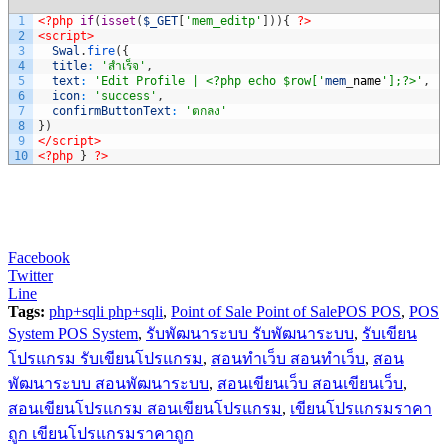
1
<?php
if
(
isset
(
$_GET
[
'mem_editp'
]
)
)
{
?>
2
<script>
3
Swal
.
fire
(
{
4
title
:
'สำเร็จ'
,
5
text
:
'Edit Profile | <?php echo $row['
mem
_
name
'];?>'
,
6
icon
:
'success'
,
7
confirmButtonText
:
'ตกลง'
8
}
)
9
</script>
10
<?php
}
?>
Facebook
Twitter
Line
Tags:
php+sqli php+sqli
,
Point of Sale Point of SalePOS POS
,
POS
System POS System
,
รับพัฒนาระบบ รับพัฒนาระบบ
,
รับเขียน
โปรแกรม รับเขียนโปรแกรม
,
สอนทำเว็บ สอนทำเว็บ
,
สอน
พัฒนาระบบ สอนพัฒนาระบบ
,
สอนเขียนเว็บ สอนเขียนเว็บ
,
สอนเขียนโปรแกรม สอนเขียนโปรแกรม
,
เขียนโปรแกรมราคา
ถูก เขียนโปรแกรมราคาถูก