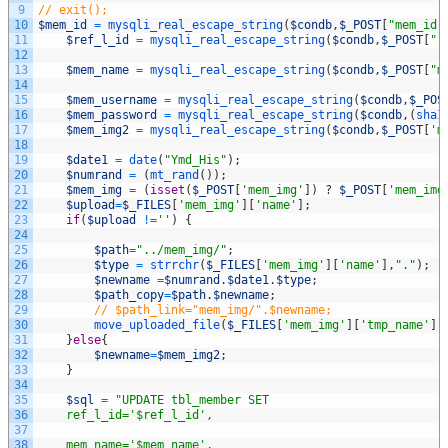
9
// exit();
10
$mem_id
=
mysqli_real_escape_string
(
$condb
,
$_POST
[
"mem_id"
11
$ref_l_id
=
mysqli_real_escape_string
(
$condb
,
$_POST
[
"r
12
13
$mem_name
=
mysqli_real_escape_string
(
$condb
,
$_POST
[
"m
14
15
$mem_username
=
mysqli_real_escape_string
(
$condb
,
$_POS
16
$mem_password
=
mysqli_real_escape_string
(
$condb
,
(
sha1
17
$mem_img2
=
mysqli_real_escape_string
(
$condb
,
$_POST
[
'm
18
19
$date1
=
date
(
"Ymd_His"
)
;
20
$numrand
=
(
mt_rand
(
)
)
;
21
$mem_img
=
(
isset
(
$_POST
[
'mem_img'
]
)
?
$_POST
[
'mem_img
22
$upload
=
$_FILES
[
'mem_img'
]
[
'name'
]
;
23
if
(
$upload
!=
''
)
{
24
25
$path
=
"../mem_img/"
;
26
$type
=
strrchr
(
$_FILES
[
'mem_img'
]
[
'name'
]
,
"."
)
;
27
$newname
=
$numrand
.
$date1
.
$type
;
28
$path_copy
=
$path
.
$newname
;
29
// $path_link="mem_img/".$newname;
30
move_uploaded_file
(
$_FILES
[
'mem_img'
]
[
'tmp_name'
]
,
31
}
else
{
32
$newname
=
$mem_img2
;
33
}
34
35
$sql
=
"UPDATE tbl_member SET 
36
	ref_l_id='$ref_l_id',
37
38
	mem_name='$mem_name',