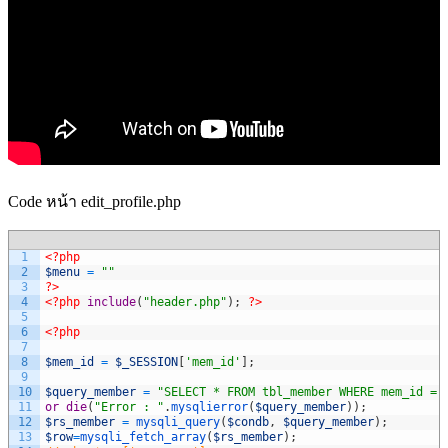
Code หน้า edit_profile.php
1
<?php
2
$menu
=
""
3
?>
4
<?php
include
(
"header.php"
)
;
?>
5
6
<?php
7
8
$mem_id
=
$_SESSION
[
'mem_id'
]
;
9
10
$query_member
=
"SELECT * FROM tbl_member WHERE mem_id = 
11
or
die
(
"Error : "
.
mysqlierror
(
$query_member
)
)
;
12
$rs_member
=
mysqli_query
(
$condb
,
$query_member
)
;
13
$row
=
mysqli_fetch_array
(
$rs_member
)
;