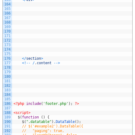
164
165
166
167
168
169
170
171
172
173
174
175
176
<
/
section
>
177
<
!
--
/
.
content
--
>
178
179
180
181
182
183
184
185
186
<?php
include
(
'footer.php'
)
;
?>
187
188
<script>
189
$
(
function
(
)
{
190
$
(
".datatable"
)
.
DataTable
(
)
;
191
// $('#example2').DataTable({
192
//   "paging": true,