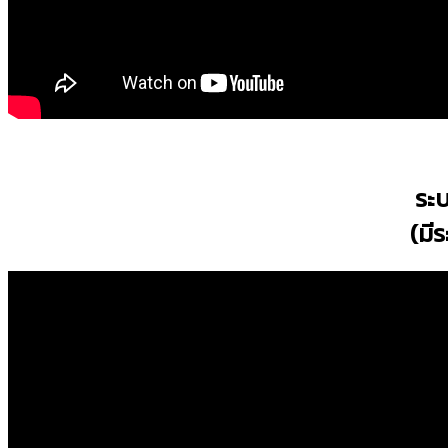
ระบ
(มี