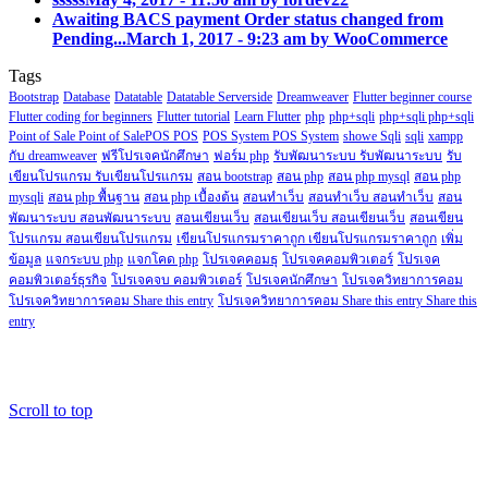
Awaiting BACS payment Order status changed from
Pending...
March 1, 2017 - 9:23 am by WooCommerce
Tags
Bootstrap
Database
Datatable
Datatable Serverside
Dreamweaver
Flutter beginner course
Flutter coding for beginners
Flutter tutorial
Learn Flutter
php
php+sqli
php+sqli php+sqli
Point of Sale Point of SalePOS POS
POS System POS System
showe Sqli
sqli
xampp
กับ dreamweaver
ฟรีโปรเจคนักศึกษา
ฟอร์ม php
รับพัฒนาระบบ รับพัฒนาระบบ
รับ
เขียนโปรแกรม รับเขียนโปรแกรม
สอน bootstrap
สอน php
สอน php mysql
สอน php
mysqli
สอน php พื้นฐาน
สอน php เบื้องต้น
สอนทำเว็บ
สอนทำเว็บ สอนทำเว็บ
สอน
พัฒนาระบบ สอนพัฒนาระบบ
สอนเขียนเว็บ
สอนเขียนเว็บ สอนเขียนเว็บ
สอนเขียน
โปรแกรม สอนเขียนโปรแกรม
เขียนโปรแกรมราคาถูก เขียนโปรแกรมราคาถูก
เพิ่ม
ข้อมูล
แจกระบบ php
แจกโคด php
โปรเจคคอมธุ
โปรเจคคอมพิวเตอร์
โปรเจค
คอมพิวเตอร์ธุรกิจ
โปรเจคจบ คอมพิวเตอร์
โปรเจคนักศึกษา
โปรเจควิทยาการคอม
โปรเจควิทยาการคอม Share this entry
โปรเจควิทยาการคอม Share this entry Share this
entry
Copyright@2018.fordev22.com
Scroll to top