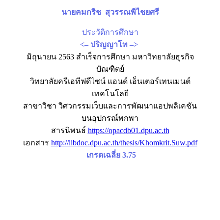
นายคมกริช สุวรรณพิไชยศรี
ประวัติการศึกษา
<– ปริญญาโท –>
มิถุนายน 2563 สำเร็จการศึกษา มหาวิทยาลัยธุรกิจ
บัณฑิตย์
วิทยาลัยครีเอทีฟดีไซน์ แอนด์ เอ็นเตอร์เทนเมนต์
เทคโนโลยี
สาขาวิชา วิศวกรรมเว็บและการพัฒนาแอปพลิเคชัน
บนอุปกรณ์พกพา
สารนิพนธ์
https://opacdb01.dpu.ac.th
เอกสาร
http://libdoc.dpu.ac.th/thesis/Khomkrit.Suw.pdf
เกรดเฉลี่ย 3.75