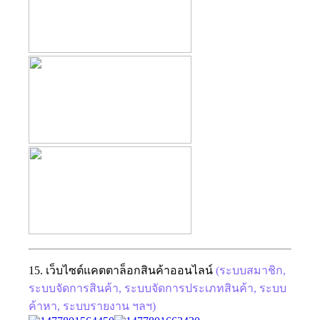
15. เว็บไซต์แคตตาล็อกสินค้าออนไลน์
(ระบบสมาชิก,
ระบบจัดการสินค้า, ระบบจัดการประเภทสินค้า, ระบบ
ค้าหา, ระบบรายงาน ฯลฯ)