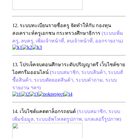
12. ระบบทะเบียนรายชื่อครู จัดทำให้กับ กองทุน
สงเคราะห์ครูเอกชน กระทรวงศึกษาธิการ
(ระบบเพิ่ม
ครู, ลบครู, เพิ่มเจ้าหน้าที่, ลบเจ้าหน้าที่, ออกรายงาน)
13. โปรเจ็คจบตอนศึกษาระดับปริญญาตรี เว็บไซต์ขาย
ไอศกรีมออนไลน์
(
ระบบสมาชิก, ระบบสินค้า, ระบบสั่
ซื้อสินค้า, ระบบตัดยอดสินค้า, ระบบคำถาม, ระบบ
รายงาน ฯลฯ)
14. เว็บไซต์แคตตาล็อกรถยนต์
(ระบบสมาชิก, ระบบ
เพิ่มข้อมูล, ระบบอัพโหลดรูปภาพ, แกลเลอรี่รูปภาพ)