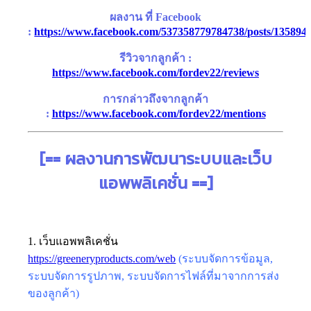
ผลงาน ที่ Facebook
:
https://www.facebook.com/537358779784738/posts/135894
รีวิวจากลูกค้า :
https://www.facebook.com/fordev22/reviews
การกล่าวถึงจากลูกค้า
:
https://www.facebook.com/fordev22/mentions
[== ผลงานการพัฒนาระบบและเว็บ
แอพพลิเคชั่น ==]
1. เว็บแอพพลิเคชั่น
https://greeneryproducts.com/web
(ระบบจัดการข้อมูล,
ระบบจัดการรูปภาพ, ระบบจัดการไฟล์ที่มาจากการส่ง
ของลูกค้า)