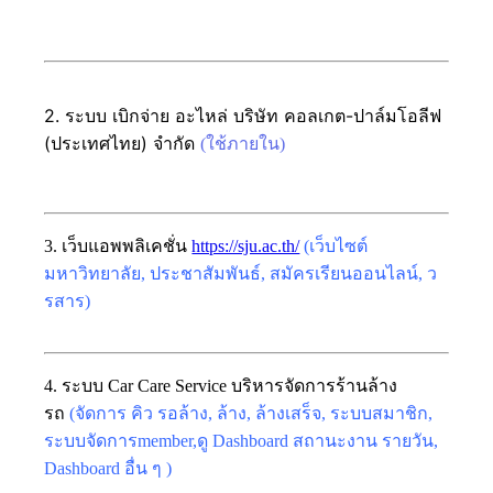
2. ระบบ เบิกจ่าย อะไหล่ บริษัท คอลเกต-ปาล์มโอลีฟ
(ประเทศไทย) จํากัด
(ใช้ภายใน)
3. เว็บแอพพลิเคชั่น
https://sju.ac.th/
(เว็บไซต์
มหาวิทยาลัย, ประชาสัมพันธ์, สมัครเรียนออนไลน์, ว
รสาร)
4. ระบบ Car Care Service บริหารจัดการร้านล้าง
รถ
(จัดการ คิว รอล้าง, ล้าง, ล้างเสร็จ, ระบบสมาชิก,
ระบบจัดการmember,ดู Dashboard สถานะงาน รายวัน,
Dashboard อื่น ๆ )