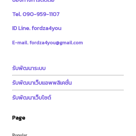
Tel. 090-959-1107
ID Line. fordza4you
E-mail. fordza4you@gmail.com
รับพัฒนาระบบ
รับพัฒนาเว็บแอพพลิเคชั่น
รับพัฒนาเว็บไซต์
Page
Popular