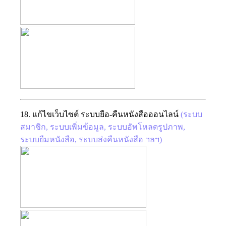
18. แก้ไขเว็บไซต์ ระบบยือ-คืนหนังสือออนไลน์
(ระบบ
สมาชิก, ระบบเพิ่มข้อมูล, ระบบอัพโหลดรูปภาพ,
ระบบยืมหนังสือ, ระบบส่งคืนหนังสือ ฯลฯ)