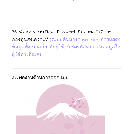
26. พัฒนาระบบ Reset Password เบิกจ่ายสวัสดิการ
กองทุนสงเคราะห์
(ระบบค้นหาจาusername, การแสดง
ข้อมูลทั้งหมดเกี่ยวกับผู้ใช้, รีเซตรหัสผ่าน, ส่งข้อมูลให้
ผู้ใช้ทางอีเมล)
27. ผลงานด้านการออกแบบ