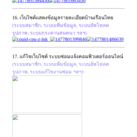
16. เว็บไซต์แสดงข้อมูลรายละเอียดบ้านเรือนไทย
(ระบบสมาชิก, ระบบเพิ่มข้อมูล, ระบบอัพโหลด
รูปภาพ, ระบบกระดานสนทนา ฯลฯ)
17. แก้ไขเว็บไซต์ ระบบซ่อมแจ้งคอมพิวเตอร์ออนไลน์
(ระบบสมาชิก, ระบบเพิ่มข้อมูล, ระบบอัพโหลด
รูปภาพ, ระบบแก้ไขงานซ่อม ฯลฯ)