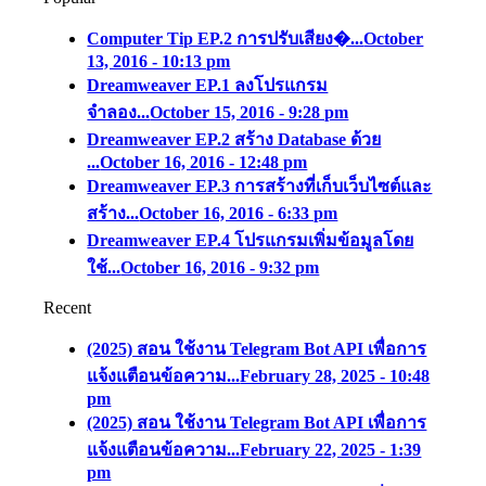
Computer Tip EP.2 การปรับเสียง�...
October
13, 2016 - 10:13 pm
Dreamweaver EP.1 ลงโปรแกรม
จำลอง...
October 15, 2016 - 9:28 pm
Dreamweaver EP.2 สร้าง Database ด้วย
...
October 16, 2016 - 12:48 pm
Dreamweaver EP.3 การสร้างที่เก็บเว็บไซต์และ
สร้าง...
October 16, 2016 - 6:33 pm
Dreamweaver EP.4 โปรแกรมเพิ่มข้อมูลโดย
ใช้...
October 16, 2016 - 9:32 pm
Recent
(2025) สอน ใช้งาน Telegram Bot API เพื่อการ
แจ้งแตือนข้อความ...
February 28, 2025 - 10:48
pm
(2025) สอน ใช้งาน Telegram Bot API เพื่อการ
แจ้งแตือนข้อความ...
February 22, 2025 - 1:39
pm