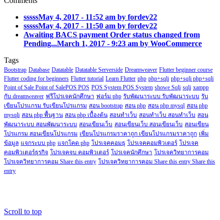
Comments
sssss
May 4, 2017 - 11:52 am by fordev22
sssss
May 4, 2017 - 11:50 am by fordev22
Awaiting BACS payment Order status changed from
Pending...
March 1, 2017 - 9:23 am by WooCommerce
Tags
Bootstrap
Database
Datatable
Datatable Serverside
Dreamweaver
Flutter beginner course
Flutter coding for beginners
Flutter tutorial
Learn Flutter
php
php+sqli
php+sqli php+sqli
Point of Sale Point of SalePOS POS
POS System POS System
showe Sqli
sqli
xampp
กับ dreamweaver
ฟรีโปรเจคนักศึกษา
ฟอร์ม php
รับพัฒนาระบบ รับพัฒนาระบบ
รับ
เขียนโปรแกรม รับเขียนโปรแกรม
สอน bootstrap
สอน php
สอน php mysql
สอน php
mysqli
สอน php พื้นฐาน
สอน php เบื้องต้น
สอนทำเว็บ
สอนทำเว็บ สอนทำเว็บ
สอน
พัฒนาระบบ สอนพัฒนาระบบ
สอนเขียนเว็บ
สอนเขียนเว็บ สอนเขียนเว็บ
สอนเขียน
โปรแกรม สอนเขียนโปรแกรม
เขียนโปรแกรมราคาถูก เขียนโปรแกรมราคาถูก
เพิ่ม
ข้อมูล
แจกระบบ php
แจกโคด php
โปรเจคคอมธุ
โปรเจคคอมพิวเตอร์
โปรเจค
คอมพิวเตอร์ธุรกิจ
โปรเจคจบ คอมพิวเตอร์
โปรเจคนักศึกษา
โปรเจควิทยาการคอม
โปรเจควิทยาการคอม Share this entry
โปรเจควิทยาการคอม Share this entry Share this
entry
Copyright@2018.fordev22.com
Scroll to top