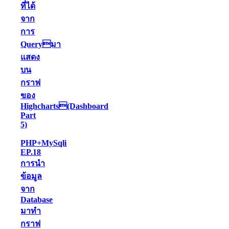
ที่ได้
จาก
การ
Queryมา
แสดง
บน
กราฟ
ของ
Highcharts(Dashboard
Part
5)
PHP+MySqli
EP.18
การนำ
ข้อมูล
จาก
Database
มาทำ
กราฟ