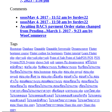
7, 2023 - 1:54 pm
Comments
sssss
May 4, 2017 - 11:52 am by fordev22
sssss
May 4, 2017 - 11:50 am by fordev22
Awaiting BACS payment Order status changed
from Pending...
March 1, 2017 - 9:23 am by
WooCommerce
Tags
Bootstrap
Database
Datatable
Datatable Serverside
Dreamweaver
Flutter
beginner course
Flutter coding for beginners
Flutter tutorial
Learn Flutter
php
php+sqli
php+sqli php+sqli
Point of Sale Point of SalePOS POS
POS
System POS System
showe Sqli
sqli
xampp กับ dreamweaver
ฟรีโปรเจ
คนักศึกษา
ฟอร์ม php
รับพัฒนาระบบ รับพัฒนาระบบ
รับเขียนโปรแกรม
รับเขียนโปรแกรม
สอน bootstrap
สอน php
สอน php mysql
สอน php
mysqli
สอน php พื้นฐาน
สอน php เบื้องต้น
สอนทำเว็บ
สอนทำเว็บ สอน
ทำเว็บ
สอนพัฒนาระบบ สอนพัฒนาระบบ
สอนเขียนเว็บ
สอนเขียนเว็บ
สอนเขียนเว็บ
สอนเขียนโปรแกรม สอนเขียนโปรแกรม
เขียนโปรแกรม
ราคาถูก เขียนโปรแกรมราคาถูก
เพิ่มข้อมูล
แจกระบบ php
แจกโคด php
โปรเจคคอมธุ
โปรเจคคอมพิวเตอร์
โปรเจคคอมพิวเตอร์ธุรกิจ
โปรเจคจบ
คอมพิวเตอร์
โปรเจคนักศึกษา
โปรเจควิทยาการคอม
โปรเจควิทยาการ
คอม Share this entry
โปรเจควิทยาการคอม Share this entry Share this
entry