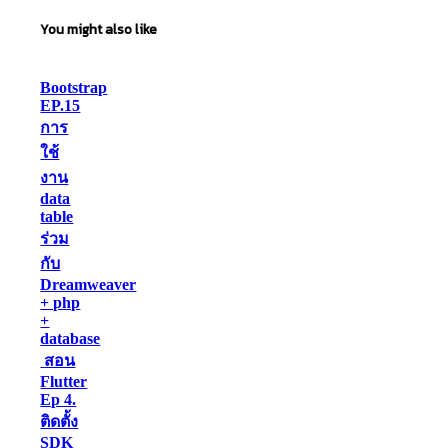
You might also like
Bootstrap
EP.15
การ
ใช้
งาน
data
table
ร่วม
กับ
Dreamweaver
+ php
+
database
สอน
Flutter
Ep 4.
ติดตั้ง
SDK