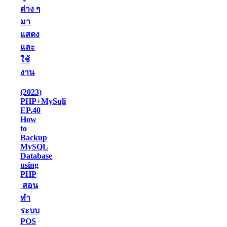
ต่าง ๆ
มา
แสดง
และ
ใช้
งาน
(2023)
PHP+MySqli
EP.40
How
to
Backup
MySQL
Database
using
PHP
สอน
ทำ
ระบบ
POS