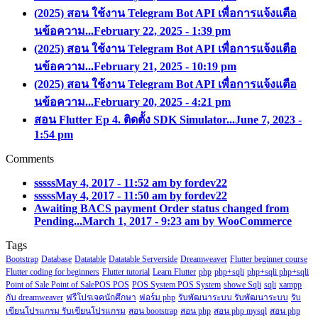
(2025) สอน ใช้งาน Telegram Bot API เพื่อการแจ้งแตือ
นข้อความ...
February 22, 2025 - 1:39 pm
(2025) สอน ใช้งาน Telegram Bot API เพื่อการแจ้งแตือ
นข้อความ...
February 21, 2025 - 10:19 pm
(2025) สอน ใช้งาน Telegram Bot API เพื่อการแจ้งแตือ
นข้อความ...
February 20, 2025 - 4:21 pm
สอน Flutter Ep 4. ติดตั้ง SDK Simulator...
June 7, 2023 -
1:54 pm
Comments
sssss
May 4, 2017 - 11:52 am by fordev22
sssss
May 4, 2017 - 11:50 am by fordev22
Awaiting BACS payment Order status changed from
Pending...
March 1, 2017 - 9:23 am by WooCommerce
Tags
Bootstrap
Database
Datatable
Datatable Serverside
Dreamweaver
Flutter beginner course
Flutter coding for beginners
Flutter tutorial
Learn Flutter
php
php+sqli
php+sqli php+sqli
Point of Sale Point of SalePOS POS
POS System POS System
showe Sqli
sqli
xampp
กับ dreamweaver
ฟรีโปรเจคนักศึกษา
ฟอร์ม php
รับพัฒนาระบบ รับพัฒนาระบบ
รับ
เขียนโปรแกรม รับเขียนโปรแกรม
สอน bootstrap
สอน php
สอน php mysql
สอน php