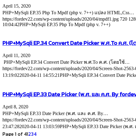
April 15, 2020
PHP+MySqli EP.35 Php To Mpdf (php v. 7++) แปลง HTML,Css…
https://fordev22.com/wp-content/uploads/2020/04/mpdf1.jpg
720
128
10:04:42
PHP+MySqli EP.35 Php To Mpdf (php v. 7++)
PHP+MySqli EP.34 Convert Date Picker พ.ศ.To ค.ศ. (โด
April 11, 2020
PHP+MySqli EP.34 Convert Date Picker พ.ศ.To ค.ศ. (โดยใช้…
https://fordev22.com/wp-content/uploads/2020/04/Screen-Shot-2563-
13:19:02
2020-04-11 14:55:21
PHP+MySqli EP.34 Convert Date Picker
PHP+MySqli EP.33 Date Picker (พ.ศ. และ ค.ศ. By forde
April 8, 2020
PHP+MySqli EP.33 Date Picker (พ.ศ. และ ค.ศ. By…
https://fordev22.com/wp-content/uploads/2020/04/Screen-Shot-2563-
23:47:28
2020-04-11 13:03:59
PHP+MySqli EP.33 Date Picker (พ.ศ. 
Page 1 of 4
1
2
3
4