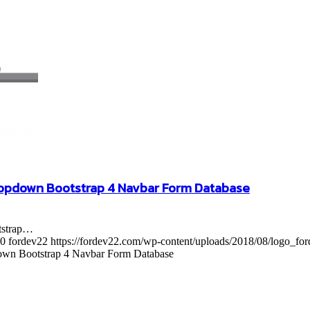
Dropdown Bootstrap 4 Navbar Form Database
tstrap…
0
fordev22
https://fordev22.com/wp-content/uploads/2018/08/logo_fo
own Bootstrap 4 Navbar Form Database