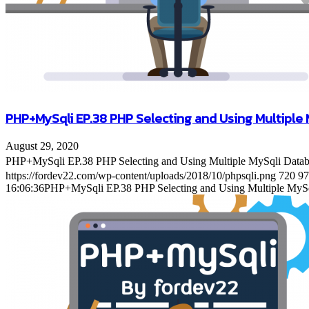
PHP+MySqli EP.38 PHP Selecting and Using Multiple
August 29, 2020
PHP+MySqli EP.38 PHP Selecting and Using Multiple MySqli Data
https://fordev22.com/wp-content/uploads/2018/10/phpsqli.png
720
97
16:06:36
PHP+MySqli EP.38 PHP Selecting and Using Multiple MySq