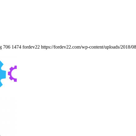
g
706
1474
fordev22
https://fordev22.com/wp-content/uploads/2018/0