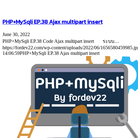
PHP+MySqli EP.38 Ajax multipart insert
June 30, 2022
PHP+MySqli EP.38 Code Ajax multipart insert ระบบ…
https://fordev22.com/wp-content/uploads/2022/06/1656580459985.jp
14:06:59
PHP+MySqli EP.38 Ajax multipart insert