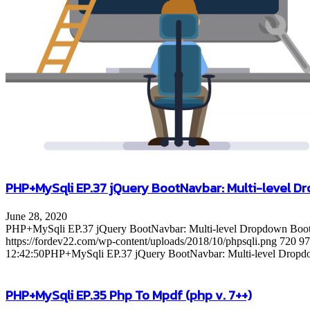
PHP+MySqli EP.37 jQuery BootNavbar: Multi-level 
June 28, 2020
PHP+MySqli EP.37 jQuery BootNavbar: Multi-level Dropdown Boo
https://fordev22.com/wp-content/uploads/2018/10/phpsqli.png
720
97
12:42:50
PHP+MySqli EP.37 jQuery BootNavbar: Multi-level Dropd
PHP+MySqli EP.35 Php To Mpdf (php v. 7++)