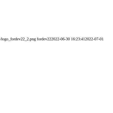
8/logo_fordev22_2.png
fordev22
2022-06-30 16:23:41
2022-07-01