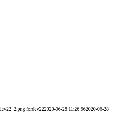
rdev22_2.png
fordev22
2020-06-28 11:26:56
2020-06-28