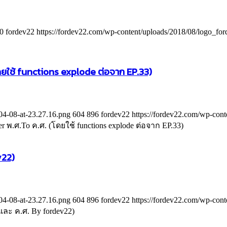
0
fordev22
https://fordev22.com/wp-content/uploads/2018/08/logo_fo
ยใช้ functions explode ต่อจาก EP.33)
04-08-at-23.27.16.png
604
896
fordev22
https://fordev22.com/wp-con
 พ.ศ.To ค.ศ. (โดยใช้ functions explode ต่อจาก EP.33)
v22)
04-08-at-23.27.16.png
604
896
fordev22
https://fordev22.com/wp-con
และ ค.ศ. By fordev22)