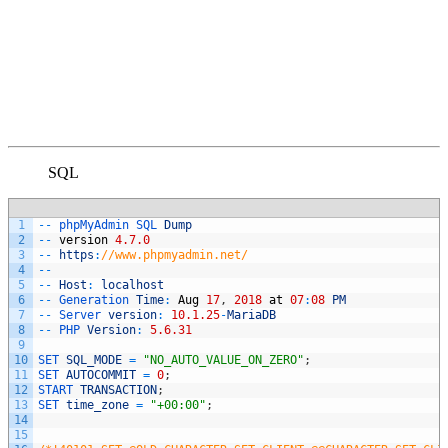
SQL
1
--
phpMyAdmin 
SQL 
Dump
2
--
version
4.7.0
3
--
https
:
//www.phpmyadmin.net/
4
--
5
--
Host
:
localhost
6
--
Generation 
Time
:
Aug
17
,
2018
at
07
:
08
PM
7
--
Server 
version
:
10.1.25
-
MariaDB
8
--
PHP 
Version
:
5.6.31
9
10
SET 
SQL_MODE
=
"NO_AUTO_VALUE_ON_ZERO"
;
11
SET 
AUTOCOMMIT
=
0
;
12
START 
TRANSACTION
;
13
SET 
time_zone
=
"+00:00"
;
14
15