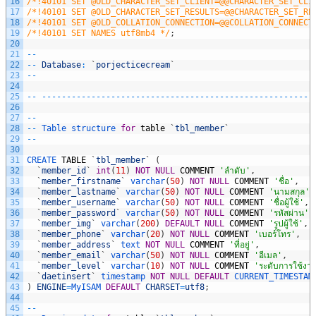
16
/*!40101 SET @OLD_CHARACTER_SET_CLIENT=@@CHARACTER_SET_CLI
17
/*!40101 SET @OLD_CHARACTER_SET_RESULTS=@@CHARACTER_SET_RE
18
/*!40101 SET @OLD_COLLATION_CONNECTION=@@COLLATION_CONNECT
19
/*!40101 SET NAMES utf8mb4 */
;
20
21
--
22
--
Database
:
`
porjecticecream
`
23
--
24
25
--
--
--
--
--
--
--
--
--
--
--
--
--
--
--
--
--
--
--
--
--
--
--
--
--
--
--
--
-
26
27
--
28
--
Table 
structure 
for
table
`
tbl_member
`
29
--
30
31
CREATE 
TABLE
`
tbl_member
`
(
32
`
member_id
`
int
(
11
)
NOT
NULL
COMMENT
'ลำดับ'
,
33
`
member_firstname
`
varchar
(
50
)
NOT
NULL
COMMENT
'ชื่อ'
,
34
`
member_lastname
`
varchar
(
50
)
NOT
NULL
COMMENT
'นามสกุล'
,
35
`
member_username
`
varchar
(
50
)
NOT
NULL
COMMENT
'ชื่อผู้ใช้'
,
36
`
member_password
`
varchar
(
50
)
NOT
NULL
COMMENT
'รหัสผ่าน'
,
37
`
member_img
`
varchar
(
200
)
DEFAULT
NULL
COMMENT
'รูปผู้ใช้'
,
38
`
member_phone
`
varchar
(
20
)
NOT
NULL
COMMENT
'เบอร์โทร'
,
39
`
member_address
`
text 
NOT
NULL
COMMENT
'ที่อยู่'
,
40
`
member_email
`
varchar
(
50
)
NOT
NULL
COMMENT
'อีเมล'
,
41
`
member_level
`
varchar
(
10
)
NOT
NULL
COMMENT
'ระดับการใช้งา
42
`
daetinsert
`
timestamp 
NOT
NULL
DEFAULT
CURRENT_TIMESTAM
43
)
ENGINE
=
MyISAM 
DEFAULT
CHARSET
=
utf8
;
44
45
--