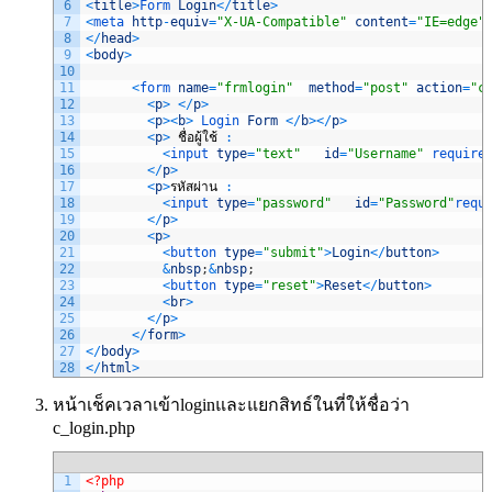
6
<
title
>
Form 
Login
<
/
title
>
7
<
meta 
http
-
equiv
=
"X-UA-Compatible"
content
=
"IE=edge"
8
<
/
head
>
9
<
body
>
10
11
<
form 
name
=
"frmlogin"
method
=
"post"
action
=
"c
12
<
p
>
<
/
p
>
13
<
p
>
<
b
>
Login 
Form
<
/
b
>
<
/
p
>
14
<
p
>
ชื่อผู้ใช้
:
15
<
input 
type
=
"text"
id
=
"Username"
require
16
<
/
p
>
17
<
p
>
รหัสผ่าน
:
18
<
input 
type
=
"password"
id
=
"Password"
requ
19
<
/
p
>
20
<
p
>
21
<
button 
type
=
"submit"
>
Login
<
/
button
>
22
&
nbsp
;
&
nbsp
;
23
<
button 
type
=
"reset"
>
Reset
<
/
button
>
24
<
br
>
25
<
/
p
>
26
<
/
form
>
27
<
/
body
>
28
<
/
html
>
หน้าเช็คเวลาเข้าloginและแยกสิทธ์ในที่ให้ชื่อว่า
c_login.php
1
<?php