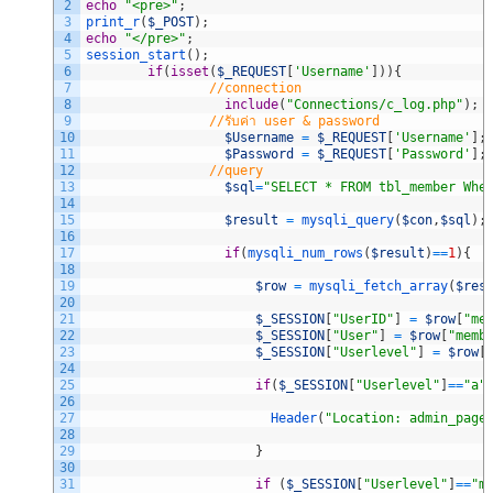
2
echo
"<pre>"
;
3
print_r
(
$_POST
)
;
4
echo
"</pre>"
;
5
session_start
(
)
;
6
if
(
isset
(
$_REQUEST
[
'Username'
]
)
)
{
7
//connection
8
include
(
"Connections/c_log.php"
)
;
9
//รับค่า user & password
10
$Username
=
$_REQUEST
[
'Username'
]
;
11
$Password
=
$_REQUEST
[
'Password'
]
;
12
//query 
13
$sql
=
"SELECT * FROM tbl_member Whe
14
15
$result
=
mysqli_query
(
$con
,
$sql
)
;
16
17
if
(
mysqli_num_rows
(
$result
)
==
1
)
{
18
19
$row
=
mysqli_fetch_array
(
$res
20
21
$_SESSION
[
"UserID"
]
=
$row
[
"me
22
$_SESSION
[
"User"
]
=
$row
[
"memb
23
$_SESSION
[
"Userlevel"
]
=
$row
[
24
25
if
(
$_SESSION
[
"Userlevel"
]
==
"a"
26
27
Header
(
"Location: admin_page
28
29
}
30
31
if
(
$_SESSION
[
"Userlevel"
]
==
"m