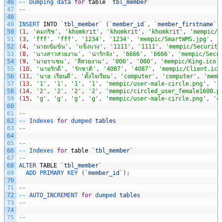
46
--
Dumping 
data 
for
table
`
tbl_member
`
47
--
48
49
INSERT 
INTO
`
tbl_member
`
(
`
member_id
`
,
`
member_firstname
`
,
50
(
1
,
'คมกริช'
,
'khomkrit'
,
'khomkrit'
,
'khomkrit'
,
'mempic/1
51
(
3
,
'fff'
,
'fff'
,
'1234'
,
'1234'
,
'mempic/SmartWMS.jpg'
,
'
52
(
4
,
'นายเข้มข้น'
,
'แข็งแรง'
,
'1111'
,
'1111'
,
'mempic/Security
53
(
8
,
'นางสาวสวยงาม'
,
'น่ารักจัง'
,
'6666'
,
'6666'
,
'mempic/Secr
54
(
9
,
'นายราเชน'
,
'สีสวยงาม'
,
'000'
,
'000'
,
'mempic/King.ico'
55
(
10
,
'นายรักดี'
,
'รักชาติ'
,
'4087'
,
'4087'
,
'mempic/Client.ico
56
(
11
,
'นาย เรียนดี'
,
'ตั้งใจเรียน'
,
'computer'
,
'computer'
,
'memp
57
(
13
,
'1'
,
'1'
,
'1'
,
'1'
,
'mempic/user-male-circle.png'
,
'1
58
(
14
,
'2'
,
'2'
,
'2'
,
'2'
,
'mempic/circled_user_female1600.p
59
(
15
,
'g'
,
'g'
,
'g'
,
'g'
,
'mempic/user-male-circle.png'
,
'4
60
61
--
62
--
Indexes 
for
dumped 
tables
63
--
64
65
--
66
--
Indexes 
for
table
`
tbl_member
`
67
--
68
ALTER 
TABLE
`
tbl_member
`
69
ADD 
PRIMARY 
KEY
(
`
member_id
`
)
;
70
71
--
72
--
AUTO_INCREMENT 
for
dumped 
tables
73
--
74
75
--