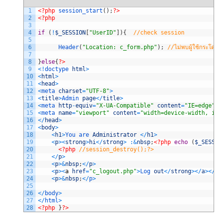
1
<?php
session_start
(
)
;
?>
2
<?php
3
4
if
(
!
$_SESSION
[
"UserID"
]
)
{
//check session
5
6
Header
(
"Location: c_form.php"
)
;
//ไม่พบผู้ใช้กระโ
7
8
}
else
{
?>
9
<
!
doctype 
html
>
10
<
html
>
11
<
head
>
12
<
meta 
charset
=
"UTF-8"
>
13
<
title
>
Admin 
page
<
/
title
>
14
<
meta 
http
-
equiv
=
"X-UA-Compatible"
content
=
"IE=edge"
15
<
meta 
name
=
"viewport"
content
=
"width=device-width, i
16
<
/
head
>
17
<
body
>
18
<
h1
>
You 
are 
Administrator
<
/
h1
>
19
<
p
>
<
strong
>
hi
<
/
strong
>
:
&
nbsp
;
<?php
echo
(
$_SESS
20
<?php
//session_destroy();?>
21
<
/
p
>
22
<
p
>
&
nbsp
;
<
/
p
>
23
<
p
>
<
a
href
=
"c_logout.php"
>
Log 
out
<
/
strong
>
<
/
a
>
<
/
24
<
p
>
&
nbsp
;
<
/
p
>
25
26
<
/
body
>
27
<
/
html
>
28
<?php
}
?>