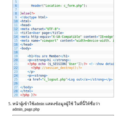
5
6
Header
(
"Location: c_form.php"
)
;
7
8
}
else
{
?>
9
<
!
doctype 
html
>
10
<
html
>
11
<
head
>
12
<
meta 
charset
=
"UTF-8"
>
13
<
title
>
User 
page
<
/
title
>
14
<
meta 
http
-
equiv
=
"X-UA-Compatible"
content
=
"IE=edge"
15
<
meta 
name
=
"viewport"
content
=
"width=device-width, i
16
<
/
head
>
17
<
body
>
18
19
<
h1
>
You 
are 
Member
<
/
h1
>
20
<
p
>
<
strong
>
hi
<
/
strong
>
:
21
<?php
echo
(
$_SESSION
[
'User'
]
)
;
?>
<
!
--
show
detai
22
<?php
//session_destroy();?>
23
<
/
p
>
24
<
p
>
<
strong
>
25
<
a
href
=
"c_logout.php"
>
Log
out
<
/
a
>
<
/
strong
>
<
/
p
>
26
27
<
/
body
>
28
<
/
html
>
29
<?php
}
?>
หน้าผู้เข้าใช้admin แสดงข้อมูลผู้ใช้ ในที่นี้ให้ชื่อว่า
admin_page.php