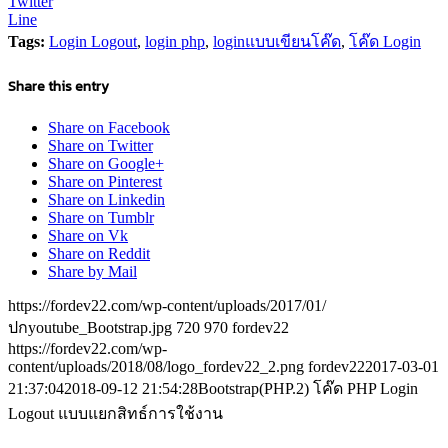
Twitter
Line
Tags:
Login Logout
,
login php
,
loginแบบเขียนโค๊ด
,
โค๊ด Login
Share this entry
Share on Facebook
Share on Twitter
Share on Google+
Share on Pinterest
Share on Linkedin
Share on Tumblr
Share on Vk
Share on Reddit
Share by Mail
https://fordev22.com/wp-content/uploads/2017/01/
ปกyoutube_Bootstrap.jpg
720
970
fordev22
https://fordev22.com/wp-
content/uploads/2018/08/logo_fordev22_2.png
fordev22
2017-03-01
21:37:04
2018-09-12 21:54:28
Bootstrap(PHP.2) โค๊ด PHP Login
Logout แบบแยกสิทธ์การใช้งาน