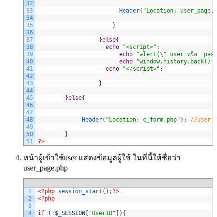
32
33
Header
(
"Location: user_page.
34
35
}
36
37
}
else
{
38
echo
"<script>"
;
39
echo
"alert(\" user หรือ  passw
40
echo
"window.history.back()"
41
echo
"</script>"
;
42
43
}
44
45
}
else
{
46
47
48
Header
(
"Location: c_form.php"
)
;
//user 
49
50
}
51
?>
หน้าผู้เข้าใช้user แสดงข้อมูลผู้ใช้ ในที่นี้ให้ชื่อว่า
user_page.php
1
<?php
session_start
(
)
;
?>
2
<?php
3
4
if
(
!
$_SESSION
[
"UserID"
]
)
{