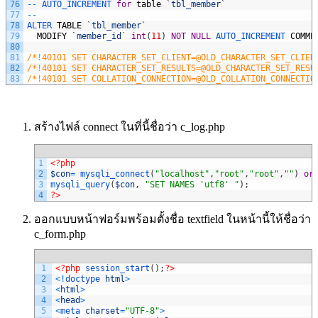
76
--
AUTO_INCREMENT 
for
table
`
tbl_member
`
77
--
78
ALTER 
TABLE
`
tbl_member
`
79
MODIFY
`
member_id
`
int
(
11
)
NOT
NULL
AUTO_INCREMENT 
COMME
80
81
/*!40101 SET CHARACTER_SET_CLIENT=@OLD_CHARACTER_SET_CLIEN
82
/*!40101 SET CHARACTER_SET_RESULTS=@OLD_CHARACTER_SET_RESU
83
/*!40101 SET COLLATION_CONNECTION=@OLD_COLLATION_CONNECTIO
สร้างไฟล์ connect ในที่นี้ชื่อว่า c_log.php
1
<?php
2
$con
=
mysqli_connect
(
"localhost"
,
"root"
,
"root"
,
""
)
or
3
mysqli_query
(
$con
,
"SET NAMES 'utf8' "
)
;
4
?>
ออกแบบหน้าฟอร์มพร้อมตั้งชื่อ textfield ในหน้านี้ให้ชื่อว่า
c_form.php
1
<?php
session_start
(
)
;
?>
2
<
!
doctype 
html
>
3
<
html
>
4
<
head
>
5
<
meta 
charset
=
"UTF-8"
>