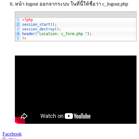
หน้า logout ออกจากระบบ ในที่นี้ให้ชื่อว่า c_logout.php
1
<?php
2
session_start
(
)
;
3
session_destroy
(
)
;
4
header
(
"Location: c_form.php "
)
;
5
?>
Facebook