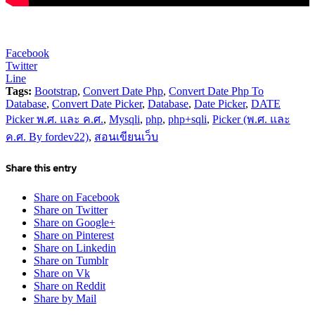
Facebook
Twitter
Line
Tags:
Bootstrap
,
Convert Date Php
,
Convert Date Php To
Database
,
Convert Date Picker
,
Database
,
Date Picker
,
DATE
Picker พ.ศ. และ ค.ศ.
,
Mysqli
,
php
,
php+sqli
,
Picker (พ.ศ. และ
ค.ศ. By fordev22)
,
สอนเขียนเว็บ
Share this entry
Share on Facebook
Share on Twitter
Share on Google+
Share on Pinterest
Share on Linkedin
Share on Tumblr
Share on Vk
Share on Reddit
Share by Mail