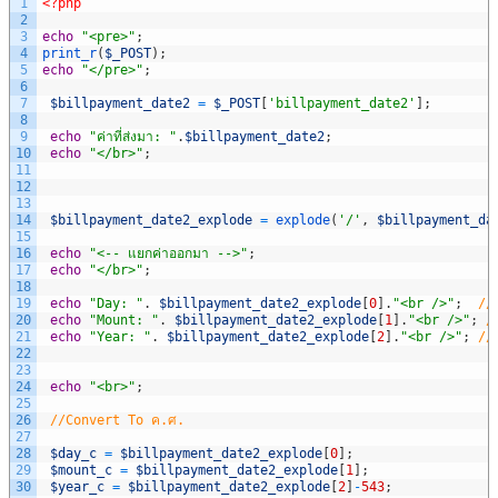
1
<?php
2
3
echo
"<pre>"
;
4
print_r
(
$_POST
)
;
5
echo
"</pre>"
;
6
7
$billpayment_date2
=
$_POST
[
'billpayment_date2'
]
;
8
9
echo
"ค่าที่ส่งมา: "
.
$billpayment_date2
;
10
echo
"</br>"
;
11
12
13
14
$billpayment_date2_explode
=
explode
(
'/'
,
$billpayment_da
15
16
echo
"<-- แยกค่าออกมา -->"
;
17
echo
"</br>"
;
18
19
echo
"Day: "
.
$billpayment_date2_explode
[
0
]
.
"<br />"
;
//
20
echo
"Mount: "
.
$billpayment_date2_explode
[
1
]
.
"<br />"
;
/
21
echo
"Year: "
.
$billpayment_date2_explode
[
2
]
.
"<br />"
;
//
22
23
24
echo
"<br>"
;
25
26
//Convert To ค.ศ.
27
28
$day_c
=
$billpayment_date2_explode
[
0
]
;
29
$mount_c
=
$billpayment_date2_explode
[
1
]
;
30
$year_c
=
$billpayment_date2_explode
[
2
]
-
543
;