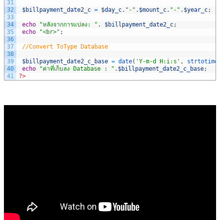
31
32
$billpayment_date2_c
=
$day_c
.
"-"
.
$mount_c
.
"-"
.
$year_c
;
33
34
echo
"หลังจากการแปลง: "
.
$billpayment_date2_c
;
35
echo
"<br>"
;
36
37
//Convert ToType Database
38
39
$billpayment_date2_c_base
=
date
(
'Y-m-d H:i:s'
,
strtotime
40
echo
"ค่าที่เก็บลง Database : "
.
$billpayment_date2_c_base
;
41
?>