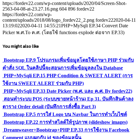
https://fordev22.com/wp-content/uploads/2020/04/Screen-Shot-
2563-04-08-at-23.27.16.png
604
896
fordev22
https://fordev22.com/wp-
content/uploads/2018/08/logo_fordev22_2.png
fordev22
2020-04-11
13:19:02
2020-04-11 14:55:21
PHP+MySqli EP.34 Convert Date
Picker พ.ศ.To ค.ศ. (โดยใช้ functions explode ต่อจาก EP.33)
You might also like
Bootstrap EP.9 โปรแกรมเพิ่มข้อมูลโดยใช้ภาษา PHP ร่วมกับ
คำสั่ง SQL ในคลิปนี้จะสอนการเพิ่มข้อมูลลงใน Database
PHP+MySqli EP.15 PHP Condition & SWEET ALERT (การ
ใช้งาน SWEET ALERT ร่วมกับ PHP)
PHP+MySqli EP.33 Date Picker (พ.ศ. และ ค.ศ. By fordev22)
สอนทำระบบ POS (ระบบขายหน้าร้าน) Ep 31. บันทึกสินค้าลง
ตาราง Order detail (บันทึกการสั่งซื้อ Part 3)
Bootstrap EP.5 การใส่ Logo บน Navbar ในการทำเว็บไซต์
Bootstrap EP.22 การทำสไลด์ให้รูปภาพ (slideshow images)
Dreamweaver+Bootstrap+PHP EP.33 การใช้งาน Facebook
Comment แบบผูกกับ id ของข้อมูลนั้น