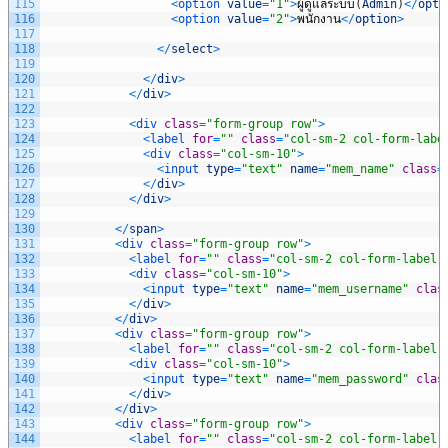
115
<
option 
value
=
"1"
>
ผู้ดูแลระบบ
(
Admin
)
<
/
opti
116
<
option 
value
=
"2"
>
พนักงาน
<
/
option
>
117
118
<
/
select
>
119
120
<
/
div
>
121
<
/
div
>
122
123
<
div 
class
=
"form-group row"
>
124
<
label 
for
=
""
class
=
"col-sm-2 col-form-labe
125
<
div 
class
=
"col-sm-10"
>
126
<
input 
type
=
"text"
name
=
"mem_name"
class
=
127
<
/
div
>
128
<
/
div
>
129
130
<
/
span
>
131
<
div 
class
=
"form-group row"
>
132
<
label 
for
=
""
class
=
"col-sm-2 col-form-label"
133
<
div 
class
=
"col-sm-10"
>
134
<
input 
type
=
"text"
name
=
"mem_username"
clas
135
<
/
div
>
136
<
/
div
>
137
<
div 
class
=
"form-group row"
>
138
<
label 
for
=
""
class
=
"col-sm-2 col-form-label"
139
<
div 
class
=
"col-sm-10"
>
140
<
input 
type
=
"text"
name
=
"mem_password"
clas
141
<
/
div
>
142
<
/
div
>
143
<
div 
class
=
"form-group row"
>
144
<
label 
for
=
""
class
=
"col-sm-2 col-form-label"