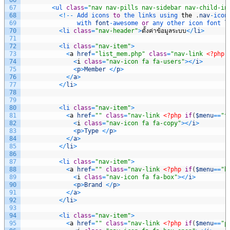
67
<
ul 
class
=
"nav nav-pills nav-sidebar nav-child-in
68
<
!
--
Add 
icons 
to
the 
links 
using 
the
.
nav
-
icon
69
with 
font
-
awesome 
or
any 
other 
icon 
font 
l
70
<
li 
class
=
"nav-header"
>
ตั้งค่าข้อมูลระบบ
<
/
li
>
71
72
<
li 
class
=
"nav-item"
>
73
<
a
href
=
"list_mem.php"
class
=
"nav-link 
<?php
74
<
i
class
=
"nav-icon fa fa-users"
>
<
/
i
>
75
<
p
>
Member
<
/
p
>
76
<
/
a
>
77
<
/
li
>
78
79
80
<
li 
class
=
"nav-item"
>
81
<
a
href
=
""
class
=
"nav-link 
<?php
if
(
$menu
==
"t
82
<
i
class
=
"nav-icon fa fa-copy"
>
<
/
i
>
83
<
p
>
Type
<
/
p
>
84
<
/
a
>
85
<
/
li
>
86
87
<
li 
class
=
"nav-item"
>
88
<
a
href
=
""
class
=
"nav-link 
<?php
if
(
$menu
==
"b
89
<
i
class
=
"nav-icon fa fa-box"
>
<
/
i
>
90
<
p
>
Brand
<
/
p
>
91
<
/
a
>
92
<
/
li
>
93
94
<
li 
class
=
"nav-item"
>
95
<
a
href
=
""
class
=
"nav-link 
<?php
if
(
$menu
==
"p