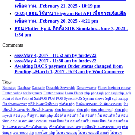
นข้อความ...
February 21, 2025 - 10:19 pm
(2025) สอน ใช้งาน Telegram Bot API เพื่อการแจ้งแตือ
นข้อความ...
February 20, 2025 - 4:21 pm
สอน Flutter Ep 4. ติดตั้ง SDK Simulator...
June 7, 2023 -
1:54 pm
Comments
sssss
May 4, 2017 - 11:52 am by fordev22
sssss
May 4, 2017 - 11:50 am by fordev22
Awaiting BACS payment Order status changed from
Pending...
March 1, 2017 - 9:23 am by WooCommerce
Tags
Bootstrap
Database
Datatable
Datatable Serverside
Dreamweaver
Flutter beginner course
Flutter coding for beginners
Flutter tutorial
Learn Flutter
php
php+sqli
php+sqli php+sqli
Point of Sale Point of SalePOS POS
POS System POS System
showe Sqli
sqli
xampp
กับ dreamweaver
ฟรีโปรเจคนักศึกษา
ฟอร์ม php
รับพัฒนาระบบ รับพัฒนาระบบ
รับ
เขียนโปรแกรม รับเขียนโปรแกรม
สอน bootstrap
สอน php
สอน php mysql
สอน php
mysqli
สอน php พื้นฐาน
สอน php เบื้องต้น
สอนทำเว็บ
สอนทำเว็บ สอนทำเว็บ
สอน
พัฒนาระบบ สอนพัฒนาระบบ
สอนเขียนเว็บ
สอนเขียนเว็บ สอนเขียนเว็บ
สอนเขียน
โปรแกรม สอนเขียนโปรแกรม
เขียนโปรแกรมราคาถูก เขียนโปรแกรมราคาถูก
เพิ่ม
ข้อมูล
แจกระบบ php
แจกโคด php
โปรเจคคอมธุ
โปรเจคคอมพิวเตอร์
โปรเจค