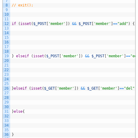
7
8
// exit();
9
10
11
12
if
(
isset
(
$_POST
[
'member'
]
)
&&
$_POST
[
'member'
]
==
"add"
)
{
13
14
15
16
17
18
19
}
elseif
(
isset
(
$_POST
[
'member'
]
)
&&
$_POST
[
'member'
]
==
"ed
20
21
22
23
24
25
26
}
elseif
(
isset
(
$_GET
[
'member'
]
)
&&
$_GET
[
'member'
]
==
"del"
)
27
28
29
30
31
}
else
{
32
33
34
35
36
}