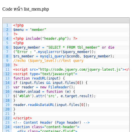
Code หน้า list_mem.php
1
<?php
2
$menu
=
"member"
3
?>
4
<?php
include
(
"header.php"
)
;
?>
5
<?php
6
$query_member
=
"SELECT * FROM tbl_member"
or
die
7
(
"Error : "
.
mysqlierror
(
$query_member
)
)
;
8
$rs_member
=
mysqli_query
(
$condb
,
$query_member
)
;
9
//echo ($query_level);//test query
10
?>
11
<script 
src
=
"http://code.jquery.com/jquery-latest.js"
>
</s
12
<script 
type
=
"text/javascript"
>
13
function
readURL
(
input
)
{
14
if
(
input
.
files
&&
input
.
files
[
0
]
)
{
15
var
reader
=
new
FileReader
(
)
;
16
reader
.
onload
=
function
(
e
)
{
17
$
(
'#blah'
)
.
attr
(
'src'
,
e
.
target
.
result
)
;
18
}
19
reader
.
readAsDataURL
(
input
.
files
[
0
]
)
;
20
}
21
}
22
</script>
23
<
!
--
Content 
Header
(
Page 
header
)
--
>
24
<
section 
class
=
"content-header"
>
25
<
div 
class
=
"container-fluid"
>