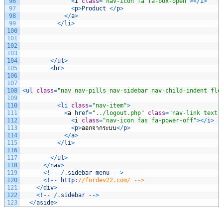
96
<
i
class
=
"nav-icon fa fa-box-open"
>
<
/
i
>
97
<
p
>
Product
<
/
p
>
98
<
/
a
>
99
<
/
li
>
100
101
102
103
104
<
/
ul
>
105
<
hr
>
106
107
108
<
ul 
class
=
"nav nav-pills nav-sidebar nav-child-indent fle
109
110
<
li 
class
=
"nav-item"
>
111
<
a
href
=
"../logout.php"
class
=
"nav-link text-
112
<
i
class
=
"nav-icon fas fa-power-off"
>
<
/
i
>
113
<
p
>
ออกจากระบบ
<
/
p
>
114
<
/
a
>
115
<
/
li
>
116
117
<
/
ul
>
118
<
/
nav
>
119
<
!
--
/
.
sidebar
-
menu
--
>
120
<
!
--
http
:
//fordev22.com/ -->
121
<
/
div
>
122
<
!
--
/
.
sidebar
--
>
123
<
/
aside
>