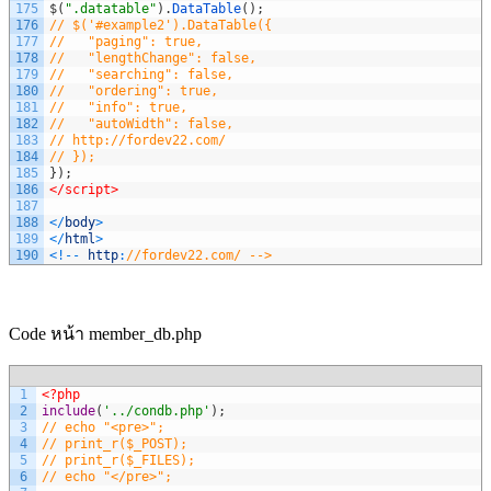
175
$
(
".datatable"
)
.
DataTable
(
)
;
176
// $('#example2').DataTable({
177
//   "paging": true,
178
//   "lengthChange": false,
179
//   "searching": false,
180
//   "ordering": true,
181
//   "info": true,
182
//   "autoWidth": false,
183
// http://fordev22.com/
184
// });
185
}
)
;
186
</script>
187
188
<
/
body
>
189
<
/
html
>
190
<
!
--
http
:
//fordev22.com/ -->
Code หน้า member_db.php
1
<?php
2
include
(
'../condb.php'
)
;
3
// echo "<pre>";
4
// print_r($_POST);
5
// print_r($_FILES);
6
// echo "</pre>";