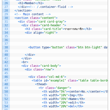
26
<
h1
>
Member
<
/
h1
>
27
<
/
div
>
<
!
--
/
.
container
-
fluid
--
>
28
<
/
section
>
29
<
!
--
Main 
content
--
>
30
<
section 
class
=
"content"
>
31
<
div 
class
=
"card card-gray"
>
32
<
div 
class
=
"card-header "
>
33
<
h3 
class
=
"card-title"
>
รายการสมาชิก
<
/
h3
>
34
<
div 
align
=
"right"
>
35
36
37
38
<
button 
type
=
"button"
class
=
"btn btn-light"
dat
39
40
<
/
div
>
41
<
/
div
>
42
<
br
>
43
<
div 
class
=
"card-body"
>
44
<
div 
class
=
"row"
>
45
46
<
div 
class
=
"col-md-6"
>
47
<
table 
id
=
"example1"
class
=
"table table-borde
48
<
thead
>
49
<
tr 
class
=
"danger"
>
50
<
th 
width
=
"5%"
>
<
center
>
No
.
<
/
center
>
<
/
th
51
<
th 
width
=
"10%"
>
Img
<
/
th
>
52
<
th 
width
=
"35%"
>
Name
<
/
th
>
53
<
th 
width
=
"20%"
>
edit
<
/
th
>
54
<
th 
width
=
"20%"
>
del
<
/
th
>
55