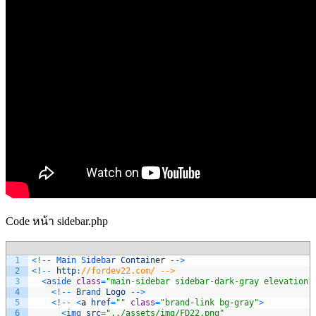
Code หน้า sidebar.php
1
<
!
--
Main 
Sidebar 
Container
--
>
2
<
!
--
http
:
//fordev22.com/ -->
3
<
aside 
class
=
"main-sidebar sidebar-dark-gray elevation-
4
<
!
--
Brand 
Logo
--
>
5
<
!
--
<
a
href
=
""
class
=
"brand-link bg-gray"
>
6
<
img 
src
=
"../assets/img/FD22.png"