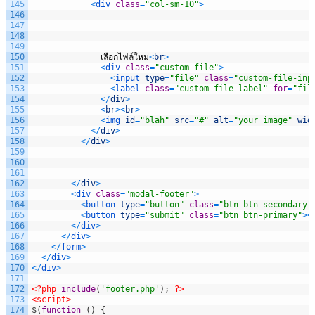
145
<
div 
class
=
"col-sm-10"
>
146
147
148
149
150
เลือกไฟล์ใหม่
<
br
>
151
<
div 
class
=
"custom-file"
>
152
<
input 
type
=
"file"
class
=
"custom-file-inp
153
<
label 
class
=
"custom-file-label"
for
=
"fil
154
<
/
div
>
155
<
br
>
<
br
>
156
<
img 
id
=
"blah"
src
=
"#"
alt
=
"your image"
wid
157
<
/
div
>
158
<
/
div
>
159
160
161
162
<
/
div
>
163
<
div 
class
=
"modal-footer"
>
164
<
button 
type
=
"button"
class
=
"btn btn-secondary"
165
<
button 
type
=
"submit"
class
=
"btn btn-primary"
>
<
166
<
/
div
>
167
<
/
div
>
168
<
/
form
>
169
<
/
div
>
170
<
/
div
>
171
172
<?php
include
(
'footer.php'
)
;
?>
173
<script>
174
$
(
function
(
)
{