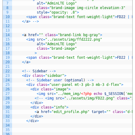
7
alt
=
"AdminLTE Logo"
8
class
=
"brand-image img-circle elevation-3"
9
style
=
"opacity: .8"
>
10
<
span 
class
=
"brand-text font-weight-light"
>
FD22
|
P
11
<
/
a
>
--
>
12
13
14
<
a
href
=
""
class
=
"brand-link bg-gray"
>
15
<
img 
src
=
"../assets/img/ffd2222.png"
16
alt
=
"AdminLTE Logo"
17
class
=
"brand-image"
18
>
19
<
span 
class
=
"brand-text font-weight-light"
>
FD22
|
P
20
<
/
a
>
21
22
<
!
--
Sidebar
--
>
23
<
div 
class
=
"sidebar"
>
24
<
!
--
Sidebar 
user
(
optional
)
--
>
25
<
div 
class
=
"user-panel mt-3 pb-3 mb-3 d-flex"
>
26
<
div 
class
=
"image"
>
27
<
img 
src
=
"../mem_img/
<?php
echo
$_SESSION
[
'mem
28
<
!
--
<
img 
src
=
"../assets/img/FD22.png"
class
=
"i
29
<
/
div
>
30
<
div 
class
=
"info"
>
31
<
a
href
=
"edit_profile.php"
target
=
""
class
=
"d-b
32
<
/
div
>
33
<
/
div
>
34
35
36