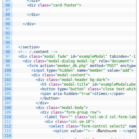
85
<
/
div
>
86
<
div 
class
=
"card-footer"
>
87
88
<
/
div
>
89
90
<
/
div
>
91
92
93
94
95
<
/
section
>
96
<
!
--
/
.
content
--
>
97
<
div 
class
=
"modal fade"
id
=
"exampleModal"
tabindex
=
"-1"
98
<
div 
class
=
"modal-dialog modal-lg"
role
=
"document"
>
99
<
form 
action
=
"member_db.php"
method
=
"POST"
enctype
=
100
<
input 
type
=
"hidden"
name
=
"member"
value
=
"add"
>
101
<
div 
class
=
"modal-content"
>
102
<
div 
class
=
"modal-header bg-dark"
>
103
<
h5 
class
=
"modal-title"
id
=
"exampleModalLabel
104
<
button 
type
=
"button"
class
=
"close text-white
105
<
span 
aria
-
hidden
=
"true"
>
&
times
;
<
/
span
>
106
<
/
button
>
107
<
/
div
>
108
<
div 
class
=
"modal-body"
>
109
<
div 
class
=
"form-group row"
>
110
<
label 
for
=
""
class
=
"col-sm-2 col-form-labe
111
<
div 
class
=
"col-sm-10"
>
112
<
select 
class
=
"form-control select2"
name
113
<
option 
value
=
""
>
--
เลือกประเภท
--
<
/
optio
114