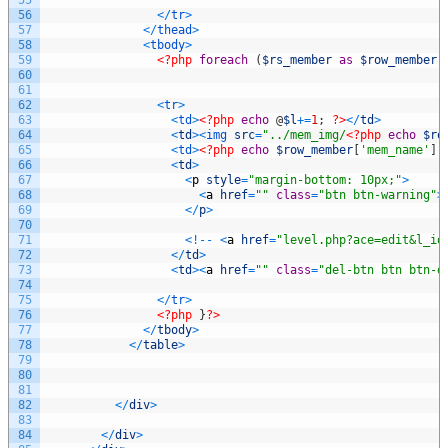
56
<
/
tr
>
57
<
/
thead
>
58
<
tbody
>
59
<?php
foreach
(
$rs_member
as
$row_member
)
60
61
62
<
tr
>
63
<
td
>
<?php
echo
@
$l
+=
1
;
?>
<
/
td
>
64
<
td
>
<
img 
src
=
"../mem_img/
<?php
echo
$ro
65
<
td
>
<?php
echo
$row_member
[
'mem_name'
]
;
66
<
td
>
67
<
p
style
=
"margin-bottom: 10px;"
>
68
<
a
href
=
""
class
=
"btn btn-warning"
>
69
<
/
p
>
70
71
<
!
--
<
a
href
=
"level.php?ace=edit&l_id
72
<
/
td
>
73
<
td
>
<
a
href
=
""
class
=
"del-btn btn btn-d
74
75
<
/
tr
>
76
<?php
}
?>
77
<
/
tbody
>
78
<
/
table
>
79
80
81
82
<
/
div
>
83
84
<
/
div
>