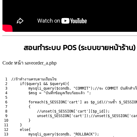
สอนทำระบบ POS (ระบบขายหน้าร้าน) E
Code หน้า saveorder_a.php
1
//ถ้าทำงานครบตามเงื่อนไข
2
if
(
$
query1
&&
$
query4
)
{
3
mysqli_query
(
$
condb
,
"COMMIT"
)
;
//จะ COMMIT บันทึกสำเร็
4
$
msg
=
"บันทึกข้อมูลเรียบร้อยแล้ว "
;
5
6
foreach
(
$
_SESSION
[
'cart'
]
as
$
p_id
)
//วนซ้ำ $_SESSION
7
{
8
//unset($_SESSION['cart'][$p_id]);
9
unset
(
$
_SESSION
[
'cart'
]
)
;
//unset($_SESSION['ca
10
}
11
}
12
else
{
13
mysqli_query
(
$
condb
,
"ROLLBACK"
)
;