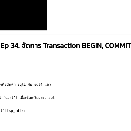
p 34. จัดการ ‎Transaction BEGIN, COMMIT, 
จคือบันทึก sql1 กับ sql4 แล้ว
['cart'] เพื่อเช็คเตรียมจะunset
rt'][$p_id]);