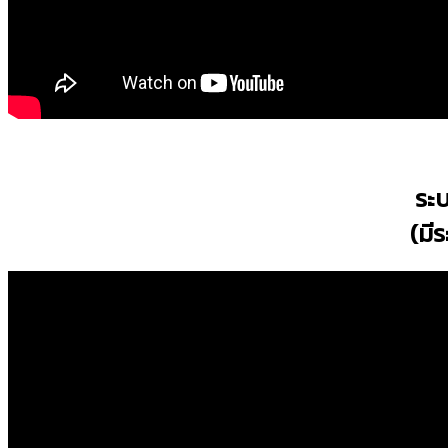
ระบ
(มี