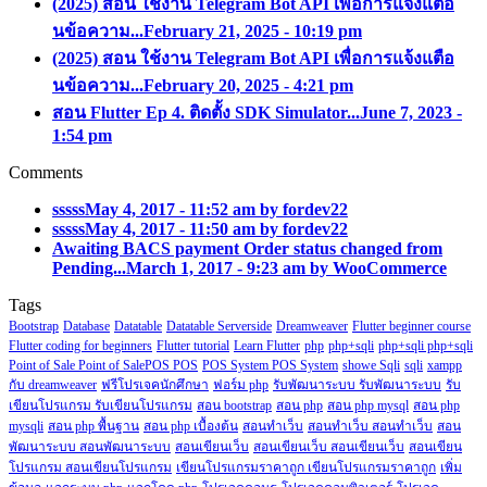
(2025) สอน ใช้งาน Telegram Bot API เพื่อการแจ้งแตือ
นข้อความ...
February 21, 2025 - 10:19 pm
(2025) สอน ใช้งาน Telegram Bot API เพื่อการแจ้งแตือ
นข้อความ...
February 20, 2025 - 4:21 pm
สอน Flutter Ep 4. ติดตั้ง SDK Simulator...
June 7, 2023 -
1:54 pm
Comments
sssss
May 4, 2017 - 11:52 am by fordev22
sssss
May 4, 2017 - 11:50 am by fordev22
Awaiting BACS payment Order status changed from
Pending...
March 1, 2017 - 9:23 am by WooCommerce
Tags
Bootstrap
Database
Datatable
Datatable Serverside
Dreamweaver
Flutter beginner course
Flutter coding for beginners
Flutter tutorial
Learn Flutter
php
php+sqli
php+sqli php+sqli
Point of Sale Point of SalePOS POS
POS System POS System
showe Sqli
sqli
xampp
กับ dreamweaver
ฟรีโปรเจคนักศึกษา
ฟอร์ม php
รับพัฒนาระบบ รับพัฒนาระบบ
รับ
เขียนโปรแกรม รับเขียนโปรแกรม
สอน bootstrap
สอน php
สอน php mysql
สอน php
mysqli
สอน php พื้นฐาน
สอน php เบื้องต้น
สอนทำเว็บ
สอนทำเว็บ สอนทำเว็บ
สอน
พัฒนาระบบ สอนพัฒนาระบบ
สอนเขียนเว็บ
สอนเขียนเว็บ สอนเขียนเว็บ
สอนเขียน
โปรแกรม สอนเขียนโปรแกรม
เขียนโปรแกรมราคาถูก เขียนโปรแกรมราคาถูก
เพิ่ม