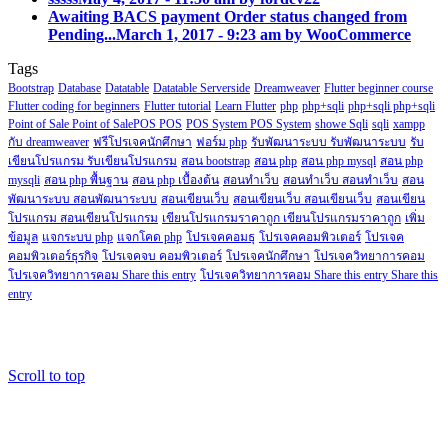
Awaiting BACS payment Order status changed from
Pending...
March 1, 2017 - 9:23 am by WooCommerce
Tags
Bootstrap
Database
Datatable
Datatable Serverside
Dreamweaver
Flutter beginner course
Flutter coding for beginners
Flutter tutorial
Learn Flutter
php
php+sqli
php+sqli php+sqli
Point of Sale Point of SalePOS POS
POS System POS System
showe Sqli
sqli
xampp
กับ dreamweaver
ฟรีโปรเจคนักศึกษา
ฟอร์ม php
รับพัฒนาระบบ รับพัฒนาระบบ
รับ
เขียนโปรแกรม รับเขียนโปรแกรม
สอน bootstrap
สอน php
สอน php mysql
สอน php
mysqli
สอน php พื้นฐาน
สอน php เบื้องต้น
สอนทำเว็บ
สอนทำเว็บ สอนทำเว็บ
สอน
พัฒนาระบบ สอนพัฒนาระบบ
สอนเขียนเว็บ
สอนเขียนเว็บ สอนเขียนเว็บ
สอนเขียน
โปรแกรม สอนเขียนโปรแกรม
เขียนโปรแกรมราคาถูก เขียนโปรแกรมราคาถูก
เพิ่ม
ข้อมูล
แจกระบบ php
แจกโคด php
โปรเจคคอมธุ
โปรเจคคอมพิวเตอร์
โปรเจค
คอมพิวเตอร์ธุรกิจ
โปรเจคจบ คอมพิวเตอร์
โปรเจคนักศึกษา
โปรเจควิทยาการคอม
โปรเจควิทยาการคอม Share this entry
โปรเจควิทยาการคอม Share this entry Share this
entry
Copyright@2018.fordev22.com
Scroll to top