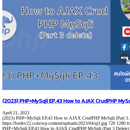
(2023) PHP+MySqli EP.43 How to AJAX CrudPHP MySqli
April 21, 2023
(2023) PHP+MySqli EP.43 How to AJAX CrudPHP MySqli (Part 
https://fordev22.com/wp-content/uploads/2023/04/aj3.jpg
720
1280
f
PHP+MySqli EP.43 How to AJAX CrudPHP MySqli (Part 3 Delete)