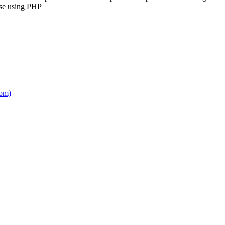
e using PHP
om)