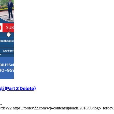
 (Part 3 Delete)
3…
ordev22
https://fordev22.com/wp-content/uploads/2018/08/logo_forde