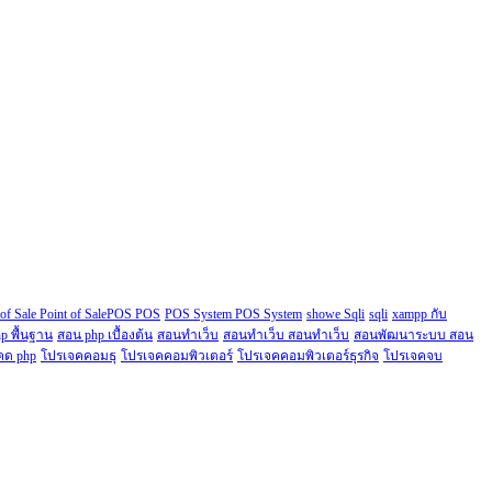
 of Sale Point of SalePOS POS
POS System POS System
showe Sqli
sqli
xampp กับ
p พื้นฐาน
สอน php เบื้องต้น
สอนทำเว็บ
สอนทำเว็บ สอนทำเว็บ
สอนพัฒนาระบบ สอน
คด php
โปรเจคคอมธุ
โปรเจคคอมพิวเตอร์
โปรเจคคอมพิวเตอร์ธุรกิจ
โปรเจคจบ