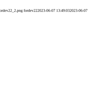
fordev22_2.png
fordev22
2023-06-07 13:49:03
2023-06-07