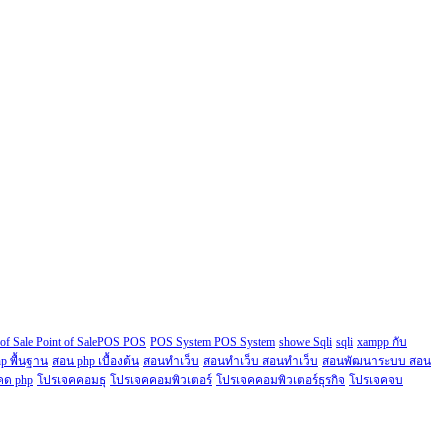
 of Sale Point of SalePOS POS
POS System POS System
showe Sqli
sqli
xampp กับ
p พื้นฐาน
สอน php เบื้องต้น
สอนทำเว็บ
สอนทำเว็บ สอนทำเว็บ
สอนพัฒนาระบบ สอน
คด php
โปรเจคคอมธุ
โปรเจคคอมพิวเตอร์
โปรเจคคอมพิวเตอร์ธุรกิจ
โปรเจคจบ