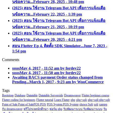
นข้อความ...
February 28, 2025 - 10:48 pm
(2025) สอน ใช้งาน Telegram Bot API เพื่อการแจ้งแตือ
นข้อความ...
February 22, 2025 - 1:39 pm
(2025) สอน ใช้งาน Telegram Bot API เพื่อการแจ้งแตือ
นข้อความ...
February 21, 2025 - 10:19 pm
(2025) สอน ใช้งาน Telegram Bot API เพื่อการแจ้งแตือ
นข้อความ...
February 20, 2025 - 4:21 pm
สอน Flutter Ep 4. ติดตั้ง SDK Simulator...
June 7, 2023 -
1:54 pm
Comments
sssss
May 4, 2017 - 11:52 am by fordev22
sssss
May 4, 2017 - 11:50 am by fordev22
Awaiting BACS payment Order status changed from
Pending...
March 1, 2017 - 9:23 am by WooCommerce
Tags
Bootstrap
Database
Datatable
Datatable Serverside
Dreamweaver
Flutter beginner course
Flutter coding for beginners
Flutter tutorial
Learn Flutter
php
php+sqli
php+sqli php+sqli
Point of Sale Point of SalePOS POS
POS System POS System
showe Sqli
sqli
xampp
กับ dreamweaver
ฟรีโปรเจคนักศึกษา
ฟอร์ม php
รับพัฒนาระบบ รับพัฒนาระบบ
รับ