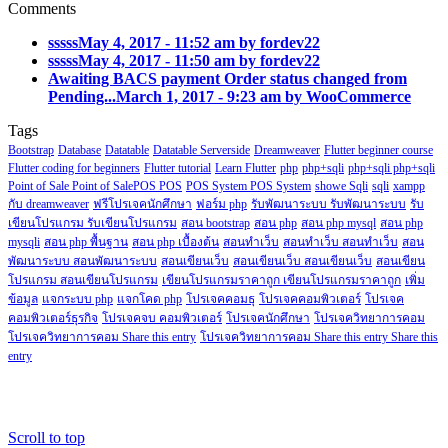
Comments
sssss
May 4, 2017 - 11:52 am by fordev22
sssss
May 4, 2017 - 11:50 am by fordev22
Awaiting BACS payment Order status changed from
Pending...
March 1, 2017 - 9:23 am by WooCommerce
Tags
Bootstrap
Database
Datatable
Datatable Serverside
Dreamweaver
Flutter beginner course
Flutter coding for beginners
Flutter tutorial
Learn Flutter
php
php+sqli
php+sqli php+sqli
Point of Sale Point of SalePOS POS
POS System POS System
showe Sqli
sqli
xampp
กับ dreamweaver
ฟรีโปรเจคนักศึกษา
ฟอร์ม php
รับพัฒนาระบบ รับพัฒนาระบบ
รับ
เขียนโปรแกรม รับเขียนโปรแกรม
สอน bootstrap
สอน php
สอน php mysql
สอน php
mysqli
สอน php พื้นฐาน
สอน php เบื้องต้น
สอนทำเว็บ
สอนทำเว็บ สอนทำเว็บ
สอน
พัฒนาระบบ สอนพัฒนาระบบ
สอนเขียนเว็บ
สอนเขียนเว็บ สอนเขียนเว็บ
สอนเขียน
โปรแกรม สอนเขียนโปรแกรม
เขียนโปรแกรมราคาถูก เขียนโปรแกรมราคาถูก
เพิ่ม
ข้อมูล
แจกระบบ php
แจกโคด php
โปรเจคคอมธุ
โปรเจคคอมพิวเตอร์
โปรเจค
คอมพิวเตอร์ธุรกิจ
โปรเจคจบ คอมพิวเตอร์
โปรเจคนักศึกษา
โปรเจควิทยาการคอม
โปรเจควิทยาการคอม Share this entry
โปรเจควิทยาการคอม Share this entry Share this
entry
Copyright@2018.fordev22.com
Scroll to top