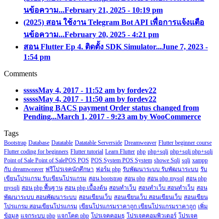
นข้อความ...
February 21, 2025 - 10:19 pm
(2025) สอน ใช้งาน Telegram Bot API เพื่อการแจ้งแตือ
นข้อความ...
February 20, 2025 - 4:21 pm
สอน Flutter Ep 4. ติดตั้ง SDK Simulator...
June 7, 2023 -
1:54 pm
Comments
sssss
May 4, 2017 - 11:52 am by fordev22
sssss
May 4, 2017 - 11:50 am by fordev22
Awaiting BACS payment Order status changed from
Pending...
March 1, 2017 - 9:23 am by WooCommerce
Tags
Bootstrap
Database
Datatable
Datatable Serverside
Dreamweaver
Flutter beginner course
Flutter coding for beginners
Flutter tutorial
Learn Flutter
php
php+sqli
php+sqli php+sqli
Point of Sale Point of SalePOS POS
POS System POS System
showe Sqli
sqli
xampp
กับ dreamweaver
ฟรีโปรเจคนักศึกษา
ฟอร์ม php
รับพัฒนาระบบ รับพัฒนาระบบ
รับ
เขียนโปรแกรม รับเขียนโปรแกรม
สอน bootstrap
สอน php
สอน php mysql
สอน php
mysqli
สอน php พื้นฐาน
สอน php เบื้องต้น
สอนทำเว็บ
สอนทำเว็บ สอนทำเว็บ
สอน
พัฒนาระบบ สอนพัฒนาระบบ
สอนเขียนเว็บ
สอนเขียนเว็บ สอนเขียนเว็บ
สอนเขียน
โปรแกรม สอนเขียนโปรแกรม
เขียนโปรแกรมราคาถูก เขียนโปรแกรมราคาถูก
เพิ่ม
ข้อมูล
แจกระบบ php
แจกโคด php
โปรเจคคอมธุ
โปรเจคคอมพิวเตอร์
โปรเจค