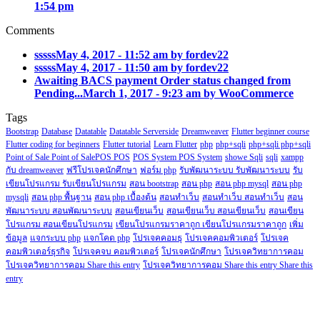
1:54 pm
Comments
sssss
May 4, 2017 - 11:52 am by fordev22
sssss
May 4, 2017 - 11:50 am by fordev22
Awaiting BACS payment Order status changed from
Pending...
March 1, 2017 - 9:23 am by WooCommerce
Tags
Bootstrap
Database
Datatable
Datatable Serverside
Dreamweaver
Flutter beginner course
Flutter coding for beginners
Flutter tutorial
Learn Flutter
php
php+sqli
php+sqli php+sqli
Point of Sale Point of SalePOS POS
POS System POS System
showe Sqli
sqli
xampp
กับ dreamweaver
ฟรีโปรเจคนักศึกษา
ฟอร์ม php
รับพัฒนาระบบ รับพัฒนาระบบ
รับ
เขียนโปรแกรม รับเขียนโปรแกรม
สอน bootstrap
สอน php
สอน php mysql
สอน php
mysqli
สอน php พื้นฐาน
สอน php เบื้องต้น
สอนทำเว็บ
สอนทำเว็บ สอนทำเว็บ
สอน
พัฒนาระบบ สอนพัฒนาระบบ
สอนเขียนเว็บ
สอนเขียนเว็บ สอนเขียนเว็บ
สอนเขียน
โปรแกรม สอนเขียนโปรแกรม
เขียนโปรแกรมราคาถูก เขียนโปรแกรมราคาถูก
เพิ่ม
ข้อมูล
แจกระบบ php
แจกโคด php
โปรเจคคอมธุ
โปรเจคคอมพิวเตอร์
โปรเจค
คอมพิวเตอร์ธุรกิจ
โปรเจคจบ คอมพิวเตอร์
โปรเจคนักศึกษา
โปรเจควิทยาการคอม
โปรเจควิทยาการคอม Share this entry
โปรเจควิทยาการคอม Share this entry Share this
entry
Copyright@2018.fordev22.com