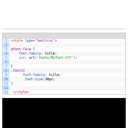
1
<style 
type
="text/css">
2
3
@font-face 
{
4
font-family
:
title
;
5
src
:
url
(
'fonts/ชื่อfont.ttf'
)
;
6
7
}
8
.font1
{
9
font-family
:
title
;
10
font-size
:
30px
;
11
}
12
13
</style>