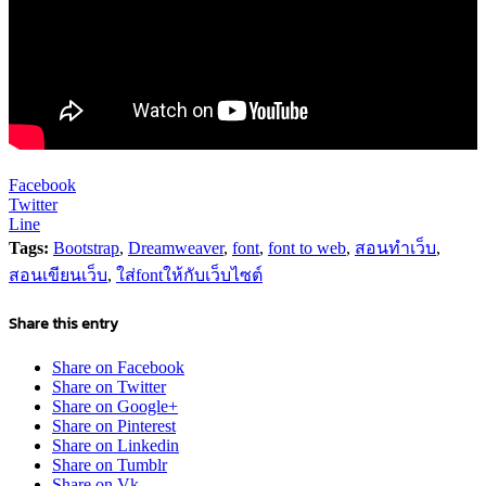
Facebook
Twitter
Line
Tags:
Bootstrap
,
Dreamweaver
,
font
,
font to web
,
สอนทำเว็บ
,
สอนเขียนเว็บ
,
ใส่fontให้กับเว็บไซต์
Share this entry
Share on Facebook
Share on Twitter
Share on Google+
Share on Pinterest
Share on Linkedin
Share on Tumblr
Share on Vk