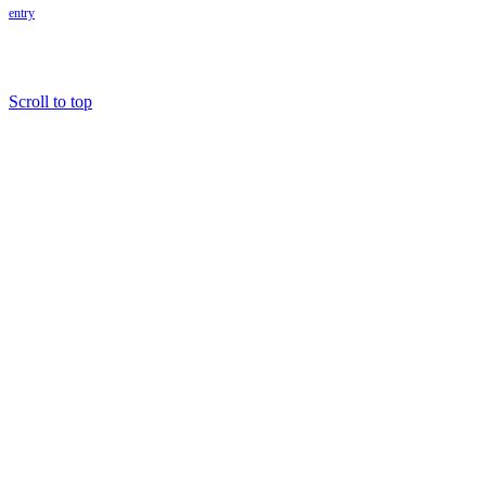
entry
Copyright@2018.fordev22.com
Scroll to top