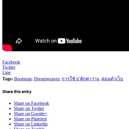
Facebook
Twitter
Line
Tags:
Bootstrap
,
Dreamweaver
,
การใช้ if ดักค่าว่าง
,
สอนทำเว็บ
Share this entry
Share on Facebook
Share on Twitter
Share on Google+
Share on Pinterest
Share on Linkedin