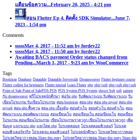
แตือนข้อความ...
February 20, 2025 - 4:21 pm
สอน Flutter Ep 4. ติดตั้ง SDK Simulator...
June 7,
2023 - 1:54 pm
Comments
sssss
May 4, 2017 - 11:52 am by fordev22
sssss
May 4, 2017 - 11:50 am by fordev22
Awaiting BACS payment Order status changed from
Pending...
March 1, 2017 - 9:23 am by WooCommerce
Tags
Bootstrap
Database
Datatable
Datatable Serverside
Dreamweaver
Flutter beginner course
Flutter coding for beginners
Flutter tutorial
Learn Flutter
php
php+sqli
php+sqli php+sqli
Point of Sale Point of SalePOS POS
POS System POS System
showe Sqli
sqli
xampp
กับ dreamweaver
ฟรีโปรเจคนักศึกษา
ฟอร์ม php
รับพัฒนาระบบ รับพัฒนาระบบ
รับ
เขียนโปรแกรม รับเขียนโปรแกรม
สอน bootstrap
สอน php
สอน php mysql
สอน php
mysqli
สอน php พื้นฐาน
สอน php เบื้องต้น
สอนทำเว็บ
สอนทำเว็บ สอนทำเว็บ
สอน
พัฒนาระบบ สอนพัฒนาระบบ
สอนเขียนเว็บ
สอนเขียนเว็บ สอนเขียนเว็บ
สอนเขียน
โปรแกรม สอนเขียนโปรแกรม
เขียนโปรแกรมราคาถูก เขียนโปรแกรมราคาถูก
เพิ่ม
ข้อมูล
แจกระบบ php
แจกโคด php
โปรเจคคอมธุ
โปรเจคคอมพิวเตอร์
โปรเจค
คอมพิวเตอร์ธุรกิจ
โปรเจคจบ คอมพิวเตอร์
โปรเจคนักศึกษา
โปรเจควิทยาการคอม
โปรเจควิทยาการคอม Share this entry
โปรเจควิทยาการคอม Share this entry Share this