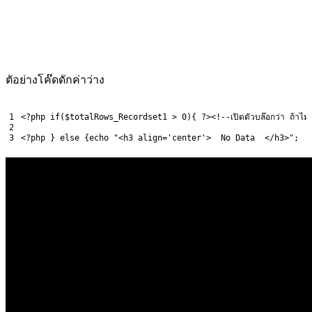
ตัอย่างโค๊ดดักค่าว่าง
1
<?php
if
(
$totalRows_Recordset1
>
0
)
{
?>
<
!
--
เปิดตัวบล๊อกว่า
ถ้าไม
2
3
<?php
}
else
{
echo
"<h3 align='center'>  No Data  </h3>"
;