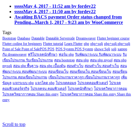
sssss
May 4, 2017 - 11:52 am by fordev22
sssss
May 4, 2017 - 11:50 am by fordev22
Awaiting BACS payment Order status changed from
Pending...
March 1, 2017 - 9:23 am by WooCommerce
Tags
Bootstrap
Database
Datatable
Datatable Serverside
Dreamweaver
Flutter beginner course
Flutter coding for beginners
Flutter tutorial
Learn Flutter
php
php+sqli
php+sqli php+sqli
Point of Sale Point of SalePOS POS
POS System POS System
showe Sqli
sqli
xampp
กับ dreamweaver
ฟรีโปรเจคนักศึกษา
ฟอร์ม php
รับพัฒนาระบบ รับพัฒนาระบบ
รับ
เขียนโปรแกรม รับเขียนโปรแกรม
สอน bootstrap
สอน php
สอน php mysql
สอน php
mysqli
สอน php พื้นฐาน
สอน php เบื้องต้น
สอนทำเว็บ
สอนทำเว็บ สอนทำเว็บ
สอน
พัฒนาระบบ สอนพัฒนาระบบ
สอนเขียนเว็บ
สอนเขียนเว็บ สอนเขียนเว็บ
สอนเขียน
โปรแกรม สอนเขียนโปรแกรม
เขียนโปรแกรมราคาถูก เขียนโปรแกรมราคาถูก
เพิ่ม
ข้อมูล
แจกระบบ php
แจกโคด php
โปรเจคคอมธุ
โปรเจคคอมพิวเตอร์
โปรเจค
คอมพิวเตอร์ธุรกิจ
โปรเจคจบ คอมพิวเตอร์
โปรเจคนักศึกษา
โปรเจควิทยาการคอม
โปรเจควิทยาการคอม Share this entry
โปรเจควิทยาการคอม Share this entry Share this
entry
Copyright@2018.fordev22.com
Scroll to top