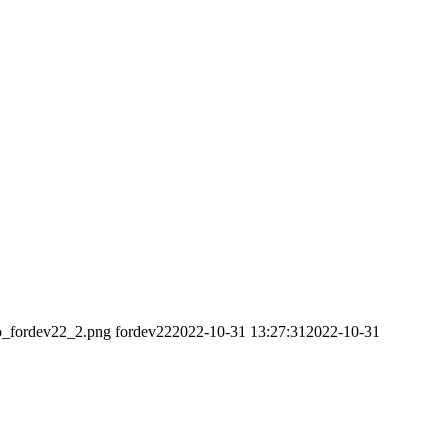
go_fordev22_2.png
fordev22
2022-10-31 13:27:31
2022-10-31